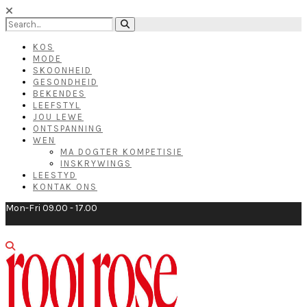
KOS
MODE
SKOONHEID
GESONDHEID
BEKENDES
LEEFSTYL
JOU LEWE
ONTSPANNING
WEN
MA DOGTER KOMPETISIE
INSKRYWINGS
LEESTYD
KONTAK ONS
Mon-Fri 09.00 - 17.00