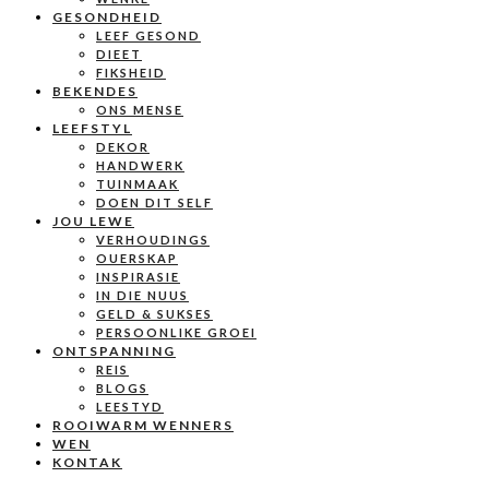
GESONDHEID
LEEF GESOND
DIEET
FIKSHEID
BEKENDES
ONS MENSE
LEEFSTYL
DEKOR
HANDWERK
TUINMAAK
DOEN DIT SELF
JOU LEWE
VERHOUDINGS
OUERSKAP
INSPIRASIE
IN DIE NUUS
GELD & SUKSES
PERSOONLIKE GROEI
ONTSPANNING
REIS
BLOGS
LEESTYD
ROOIWARM WENNERS
WEN
KONTAK