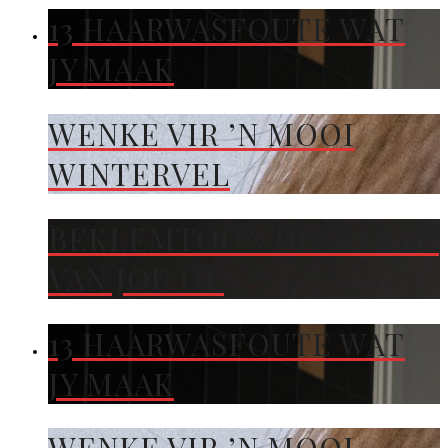
13 HAARWASFOUTE WAT
JY MAAK
WENKE VIR ’N MOOI
WINTERVEL
BEKLEMTOON DIE KLEUR
VAN JOU OË
13 HAARWASFOUTE WAT
JY MAAK