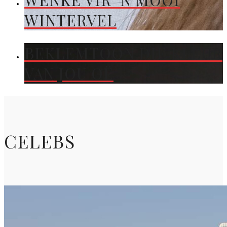
WENKE VIR ’N MOOI
WINTERVEL
BEKLEMTOON DIE KLEUR
VAN JOU OË
CELEBS