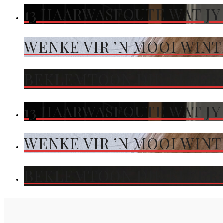
13 HAARWASFOUTE WAT JY
WENKE VIR ’N MOOI WIN
BEKLEMTOON DIE KLEUR 
13 HAARWASFOUTE WAT JY
WENKE VIR ’N MOOI WIN
BEKLEMTOON DIE KLEUR 