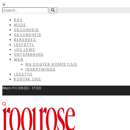
KOS
MODE
SKOONHEID
GESONDHEID
BEKENDES
LEEFSTYL
JOU LEWE
ONTSPANNING
WEN
MA DOGTER KOMPETISIE
INSKRYWINGS
LEESTYD
KONTAK ONS
Mon-Fri 09.00 - 17.00