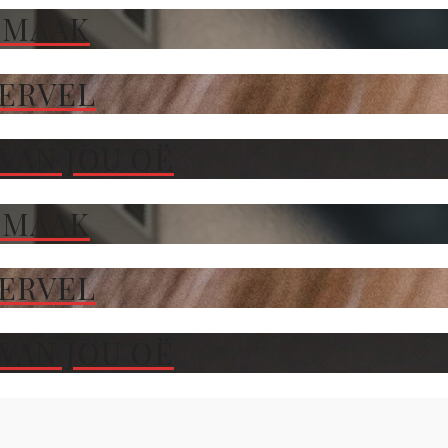
 MAAK
TERVEL
VAN JOU OË
 MAAK
TERVEL
VAN JOU OË