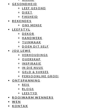
GESONDHEID
LEEF GESOND
DIEET
FIKSHEID
BEKENDES
ONS MENSE
LEEFSTYL
DEKOR
HANDWERK
TUINMAAK
DOEN DIT SELF
JOU LEWE
VERHOUDINGS
OUERSKAP
INSPIRASIE
IN DIE NUUS
GELD & SUKSES
PERSOONLIKE GROEI
ONTSPANNING
REIS
BLOGS
LEESTYD
ROOIWARM WENNERS
WEN
KONTAK