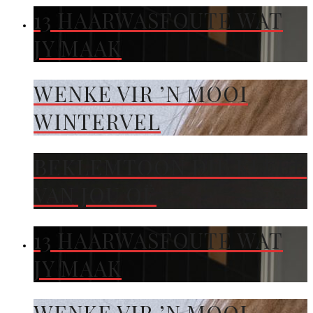
13 HAARWASFOUTE WAT
JY MAAK
WENKE VIR ’N MOOI
WINTERVEL
BEKLEMTOON DIE KLEUR
VAN JOU OË
13 HAARWASFOUTE WAT
JY MAAK