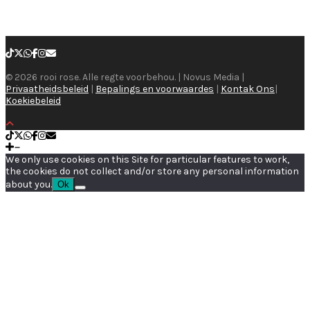
© 2026 rooi rose. Alle regte voorbehou. | Novus Media |
Privaatheidsbeleid
|
Bepalings en voorwaardes
|
Kontak Ons
|
Koekiebeleid
We only use cookies on this Site for particular features to work,
the cookies do not collect and/or store any personal information
about you.
Ok