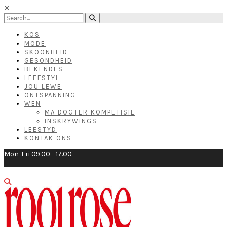
KOS
MODE
SKOONHEID
GESONDHEID
BEKENDES
LEEFSTYL
JOU LEWE
ONTSPANNING
WEN
MA DOGTER KOMPETISIE
INSKRYWINGS
LEESTYD
KONTAK ONS
Mon-Fri 09.00 - 17.00