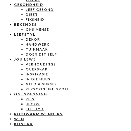
GESONDHEID
LEEF GESOND
DIEET
FIKSHEID
BEKENDES
ONS MENSE
LEEFSTYL
DEKOR
HANDWERK
TUINMAAK
DOEN DIT SELF
JOU LEWE
VERHOUDINGS
OUERSKAP
INSPIRASIE
IN DIE NUUS
GELD & SUKSES
PERSOONLIKE GROEI
ONTSPANNING
REIS
BLOGS
LEESTYD
ROOIWARM WENNERS
WEN
KONTAK