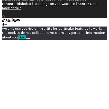
Privaatheidsbeleid
|
Bepalings en voorwaardes
|
Kontak Ons
|
Koekiebeleid
We only use cookies on this Site for particular features to work,
the cookies do not collect and/or store any personal information
about you.
Ok