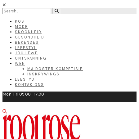
KOS
MODE
SKOONHEID
GESONDHEID
BEKENDES
LEEFSTYL
JOU LEWE
ONTSPANNING
WEN
MA DOGTER KOMPETISIE
INSKRYWINGS
LEESTYD
KONTAK ONS
Mon-Fri 09.00 - 17.00