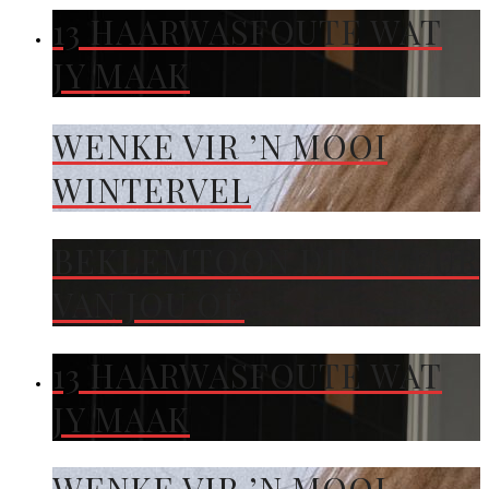
13 HAARWASFOUTE WAT
JY MAAK
WENKE VIR ’N MOOI
WINTERVEL
BEKLEMTOON DIE KLEUR
VAN JOU OË
13 HAARWASFOUTE WAT
JY MAAK