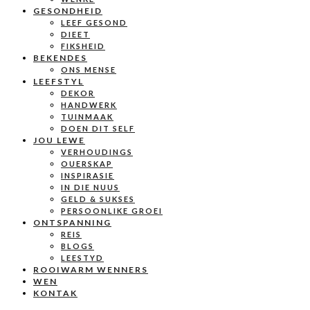
GESONDHEID
LEEF GESOND
DIEET
FIKSHEID
BEKENDES
ONS MENSE
LEEFSTYL
DEKOR
HANDWERK
TUINMAAK
DOEN DIT SELF
JOU LEWE
VERHOUDINGS
OUERSKAP
INSPIRASIE
IN DIE NUUS
GELD & SUKSES
PERSOONLIKE GROEI
ONTSPANNING
REIS
BLOGS
LEESTYD
ROOIWARM WENNERS
WEN
KONTAK