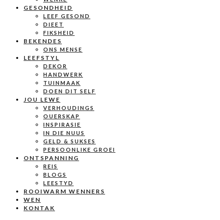
GESONDHEID
LEEF GESOND
DIEET
FIKSHEID
BEKENDES
ONS MENSE
LEEFSTYL
DEKOR
HANDWERK
TUINMAAK
DOEN DIT SELF
JOU LEWE
VERHOUDINGS
OUERSKAP
INSPIRASIE
IN DIE NUUS
GELD & SUKSES
PERSOONLIKE GROEI
ONTSPANNING
REIS
BLOGS
LEESTYD
ROOIWARM WENNERS
WEN
KONTAK