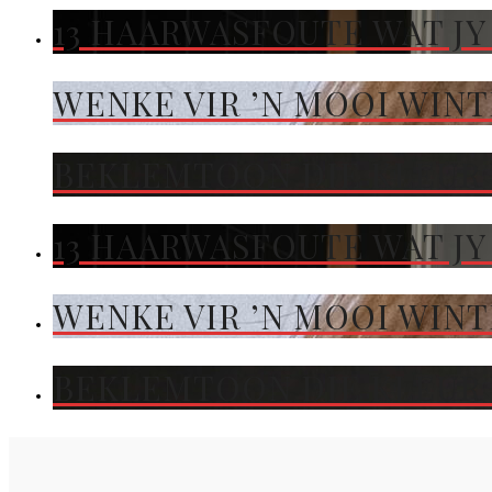
13 HAARWASFOUTE WAT JY
WENKE VIR ’N MOOI WIN
BEKLEMTOON DIE KLEUR 
13 HAARWASFOUTE WAT JY
WENKE VIR ’N MOOI WIN
BEKLEMTOON DIE KLEUR 