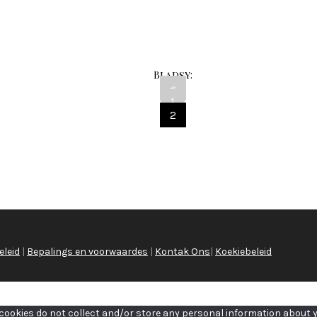
Bladsy:
«
1
2
eleid
|
Bepalings en voorwaardes
|
Kontak Ons
|
Koekiebeleid
e cookies do not collect and/or store any personal information about y