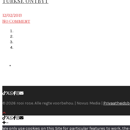
TURKSE ONTBYT
12/02/2013
No Comment
© 2026 rooi rose. Alle regte voorbehou. | Novus Media |
Privaatheidsb
We only use cookies on this Site for particular features to work, th