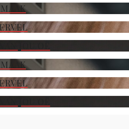
 MAAK
TERVEL
VAN JOU OË
 MAAK
TERVEL
VAN JOU OË