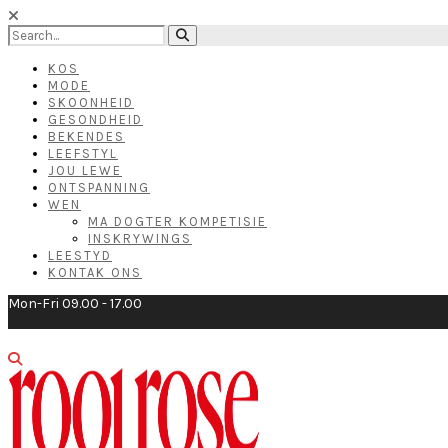
KOS
MODE
SKOONHEID
GESONDHEID
BEKENDES
LEEFSTYL
JOU LEWE
ONTSPANNING
WEN
MA DOGTER KOMPETISIE
INSKRYWINGS
LEESTYD
KONTAK ONS
Mon-Fri 09.00 - 17.00