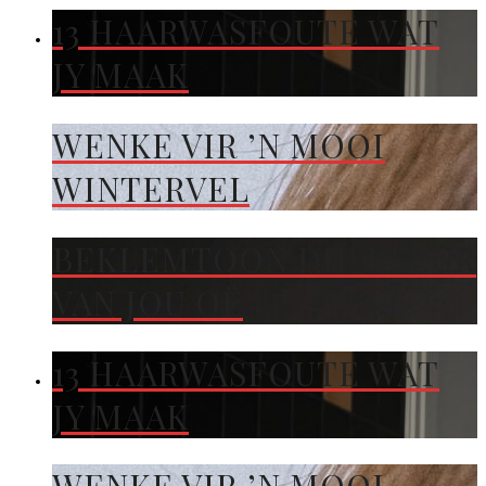
13 HAARWASFOUTE WAT
JY MAAK
WENKE VIR ’N MOOI
WINTERVEL
BEKLEMTOON DIE KLEUR
VAN JOU OË
13 HAARWASFOUTE WAT
JY MAAK