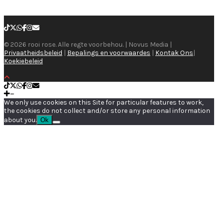
© 2026 rooi rose. Alle regte voorbehou. | Novus Media |
Privaatheidsbeleid
|
Bepalings en voorwaardes
|
Kontak Ons
|
Koekiebeleid
We only use cookies on this Site for particular features to work,
the cookies do not collect and/or store any personal information
about you.
Ok