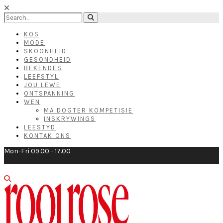
KOS
MODE
SKOONHEID
GESONDHEID
BEKENDES
LEEFSTYL
JOU LEWE
ONTSPANNING
WEN
MA DOGTER KOMPETISIE
INSKRYWINGS
LEESTYD
KONTAK ONS
Mon-Fri 09.00 - 17.00