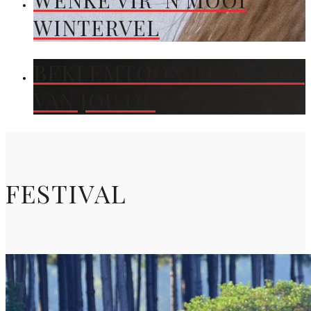
WENKE VIR ’N MOOI
WINTERVEL
BEKLEMTOON DIE KLEUR
VAN JOU OË
FESTIVAL