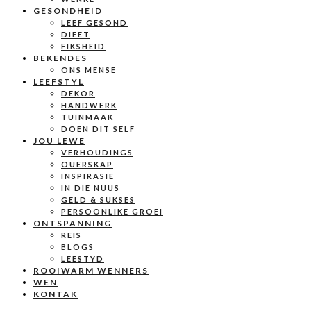
GESONDHEID
LEEF GESOND
DIEET
FIKSHEID
BEKENDES
ONS MENSE
LEEFSTYL
DEKOR
HANDWERK
TUINMAAK
DOEN DIT SELF
JOU LEWE
VERHOUDINGS
OUERSKAP
INSPIRASIE
IN DIE NUUS
GELD & SUKSES
PERSOONLIKE GROEI
ONTSPANNING
REIS
BLOGS
LEESTYD
ROOIWARM WENNERS
WEN
KONTAK