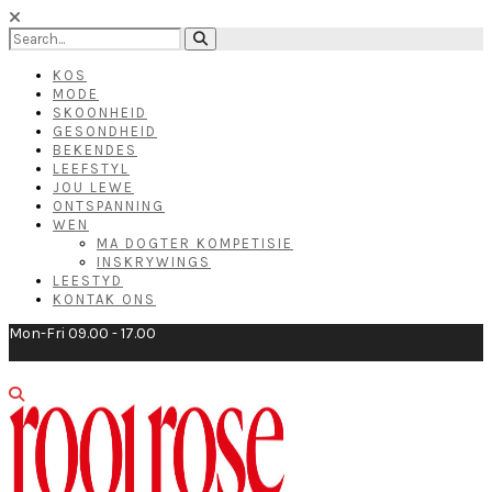
KOS
MODE
SKOONHEID
GESONDHEID
BEKENDES
LEEFSTYL
JOU LEWE
ONTSPANNING
WEN
MA DOGTER KOMPETISIE
INSKRYWINGS
LEESTYD
KONTAK ONS
Mon-Fri 09.00 - 17.00