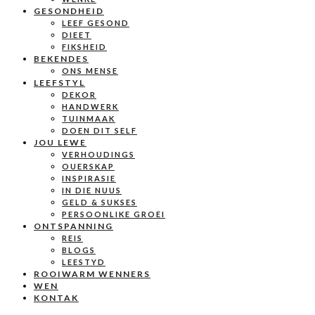
GESONDHEID
LEEF GESOND
DIEET
FIKSHEID
BEKENDES
ONS MENSE
LEEFSTYL
DEKOR
HANDWERK
TUINMAAK
DOEN DIT SELF
JOU LEWE
VERHOUDINGS
OUERSKAP
INSPIRASIE
IN DIE NUUS
GELD & SUKSES
PERSOONLIKE GROEI
ONTSPANNING
REIS
BLOGS
LEESTYD
ROOIWARM WENNERS
WEN
KONTAK