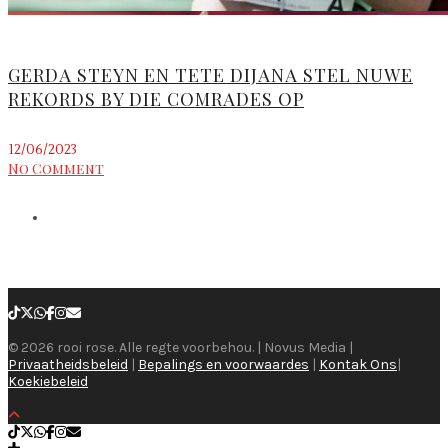
GERDA STEYN EN TETE DIJANA STEL NUWE
REKORDS BY DIE COMRADES OP
12/06/2023
No Comment
© 2026 rooi rose. Alle regte voorbehou. | Novus Media |
Privaatheidsbeleid
|
Bepalings en voorwaardes
|
Kontak Ons
|
Koekiebeleid