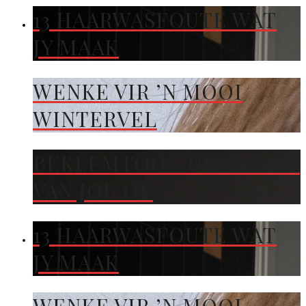
13 HAARWASFOUTE WAT
JY MAAK
WENKE VIR ’N MOOI
WINTERVEL
BEKLEMTOON DIE KLEUR
VAN JOU OË
13 HAARWASFOUTE WAT
JY MAAK