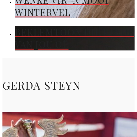
WENKE VIR ’N MOOI
WINTERVEL
BEKLEMTOON DIE KLEUR
VAN JOU OË
GERDA STEYN