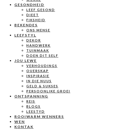
GESONDHEID
LEEF GESOND
DIEET
FIKSHEID
BEKENDES
ONS MENSE
LEEFSTYL
DEKOR
HANDWERK
TUINMAAK
DOEN DIT SELF
JOU LEWE
VERHOUDINGS
OUERSKAP
INSPIRASIE
IN DIE NUUS
GELD & SUKSES
PERSOONLIKE GROEI
ONTSPANNING
REIS
BLOGS
LEESTYD
ROOIWARM WENNERS
WEN
KONTAK