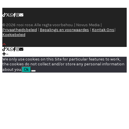
© 2026 rooi rose. Alle regte voorbehou. | Novus Media |
Privaatheidsbeleid
|
Bepalings en voorwaardes
|
Kontak Ons
|
Koekiebeleid
We only use cookies on this Site for particular features to work,
the cookies do not collect and/or store any personal information
about you.
Ok