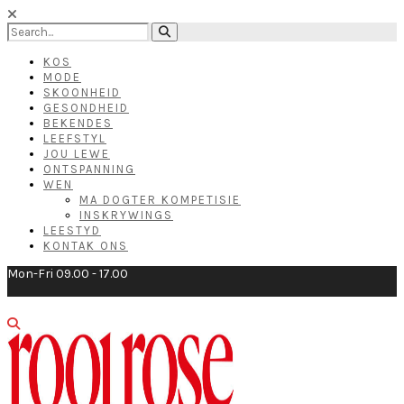
KOS
MODE
SKOONHEID
GESONDHEID
BEKENDES
LEEFSTYL
JOU LEWE
ONTSPANNING
WEN
MA DOGTER KOMPETISIE
INSKRYWINGS
LEESTYD
KONTAK ONS
Mon-Fri 09.00 - 17.00