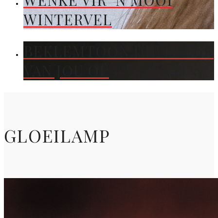
WENKE VIR ’N MOOI
WINTERVEL
BEKLEMTOON DIE KLEUR
VAN JOU OË
GLOEILAMP