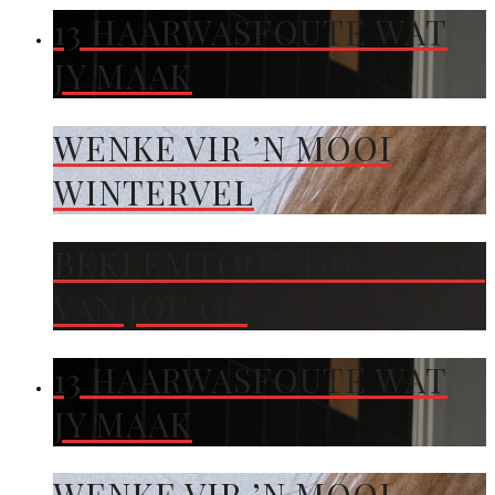
13 HAARWASFOUTE WAT
JY MAAK
WENKE VIR ’N MOOI
WINTERVEL
BEKLEMTOON DIE KLEUR
VAN JOU OË
13 HAARWASFOUTE WAT
JY MAAK