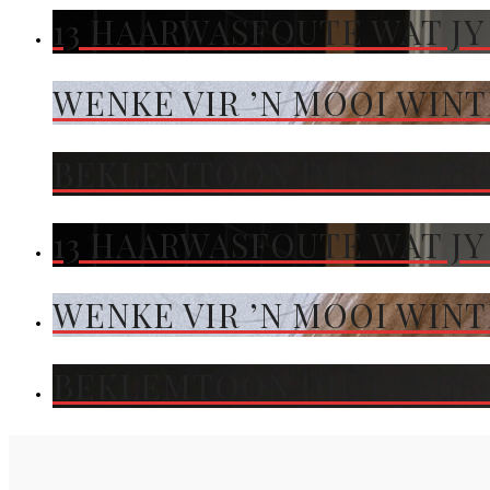
13 HAARWASFOUTE WAT JY
WENKE VIR ’N MOOI WIN
BEKLEMTOON DIE KLEUR 
13 HAARWASFOUTE WAT JY
WENKE VIR ’N MOOI WIN
BEKLEMTOON DIE KLEUR 