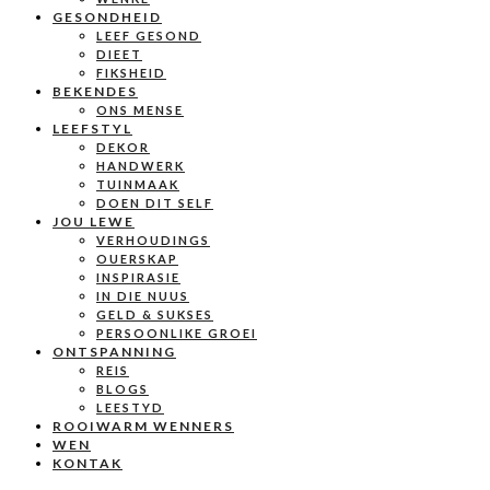
GESONDHEID
LEEF GESOND
DIEET
FIKSHEID
BEKENDES
ONS MENSE
LEEFSTYL
DEKOR
HANDWERK
TUINMAAK
DOEN DIT SELF
JOU LEWE
VERHOUDINGS
OUERSKAP
INSPIRASIE
IN DIE NUUS
GELD & SUKSES
PERSOONLIKE GROEI
ONTSPANNING
REIS
BLOGS
LEESTYD
ROOIWARM WENNERS
WEN
KONTAK