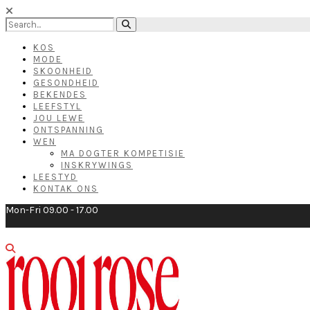
KOS
MODE
SKOONHEID
GESONDHEID
BEKENDES
LEEFSTYL
JOU LEWE
ONTSPANNING
WEN
MA DOGTER KOMPETISIE
INSKRYWINGS
LEESTYD
KONTAK ONS
Mon-Fri 09.00 - 17.00