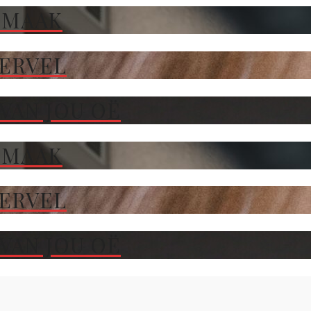
 MAAK
TERVEL
VAN JOU OË
 MAAK
TERVEL
VAN JOU OË