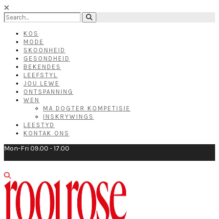
KOS
MODE
SKOONHEID
GESONDHEID
BEKENDES
LEEFSTYL
JOU LEWE
ONTSPANNING
WEN
MA DOGTER KOMPETISIE
INSKRYWINGS
LEESTYD
KONTAK ONS
Mon-Fri 09.00 - 17.00