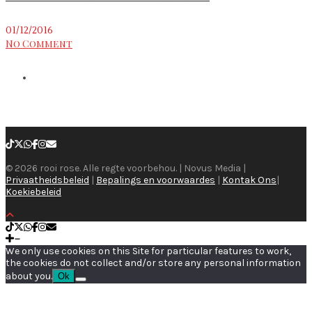
01/12/2016
No Comment
© 2026 rooi rose. Alle regte voorbehou. | Novus Media |
Privaatheidsbeleid
|
Bepalings en voorwaardes
|
Kontak Ons
|
Koekiebeleid
We only use cookies on this Site for particular features to work,
the cookies do not collect and/or store any personal information
about you.
Ok