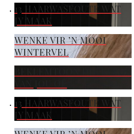
13 HAARWASFOUTE WAT
JY MAAK
WENKE VIR ’N MOOI
WINTERVEL
BEKLEMTOON DIE KLEUR
VAN JOU OË
13 HAARWASFOUTE WAT
JY MAAK