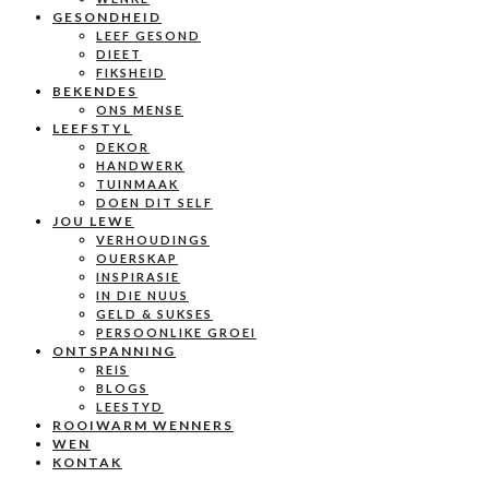
GESONDHEID
LEEF GESOND
DIEET
FIKSHEID
BEKENDES
ONS MENSE
LEEFSTYL
DEKOR
HANDWERK
TUINMAAK
DOEN DIT SELF
JOU LEWE
VERHOUDINGS
OUERSKAP
INSPIRASIE
IN DIE NUUS
GELD & SUKSES
PERSOONLIKE GROEI
ONTSPANNING
REIS
BLOGS
LEESTYD
ROOIWARM WENNERS
WEN
KONTAK