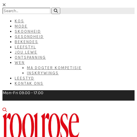
KOS
MODE
SKOONHEID
GESONDHEID
BEKENDES
LEEFSTYL
JOU LEWE
ONTSPANNING
WEN
MA DOGTER KOMPETISIE
INSKRYWINGS
LEESTYD
KONTAK ONS
Mon-Fri 09.00 - 17.00