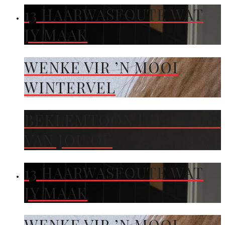
13 HAARWASFOUTE WAT
JY MAAK
WENKE VIR ’N MOOI
WINTERVEL
BEKLEMTOON DIE KLEUR
VAN JOU OË
13 HAARWASFOUTE WAT
JY MAAK