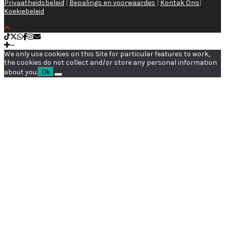
Privaatheidsbeleid
|
Bepalings en voorwaardes
|
Kontak Ons
|
Koekiebeleid
We only use cookies on this Site for particular features to work,
the cookies do not collect and/or store any personal information
about you.
Ok