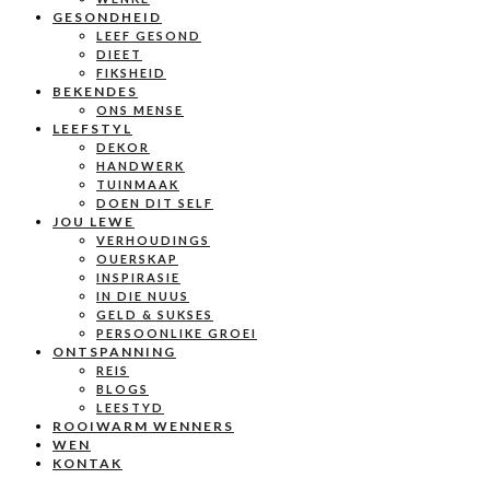
GESONDHEID
LEEF GESOND
DIEET
FIKSHEID
BEKENDES
ONS MENSE
LEEFSTYL
DEKOR
HANDWERK
TUINMAAK
DOEN DIT SELF
JOU LEWE
VERHOUDINGS
OUERSKAP
INSPIRASIE
IN DIE NUUS
GELD & SUKSES
PERSOONLIKE GROEI
ONTSPANNING
REIS
BLOGS
LEESTYD
ROOIWARM WENNERS
WEN
KONTAK