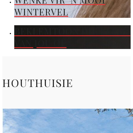
WENKE VIR ’N MOOI
WINTERVEL
BEKLEMTOON DIE KLEUR
VAN JOU OË
HOUTHUISIE