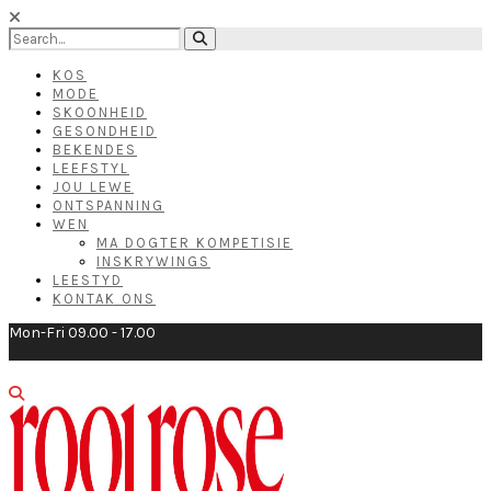
KOS
MODE
SKOONHEID
GESONDHEID
BEKENDES
LEEFSTYL
JOU LEWE
ONTSPANNING
WEN
MA DOGTER KOMPETISIE
INSKRYWINGS
LEESTYD
KONTAK ONS
Mon-Fri 09.00 - 17.00