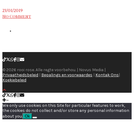
23/01/2019
No Comment
© 2026 rooi rose. Alle regte voorbehou. | Novus Media |
Privaatheidsbeleid
|
Bepalings en voorwaardes
|
Kontak Ons
|
Koekiebeleid
We only use cookies on this Site for particular features to work,
the cookies do not collect and/or store any personal information
about you.
Ok