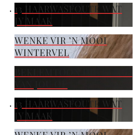
13 HAARWASFOUTE WAT
JY MAAK
WENKE VIR ’N MOOI
WINTERVEL
BEKLEMTOON DIE KLEUR
VAN JOU OË
13 HAARWASFOUTE WAT
JY MAAK