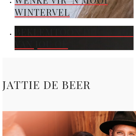
WENKE VIR ’N MOOI
WINTERVEL
BEKLEMTOON DIE KLEUR
VAN JOU OË
JATTIE DE BEER