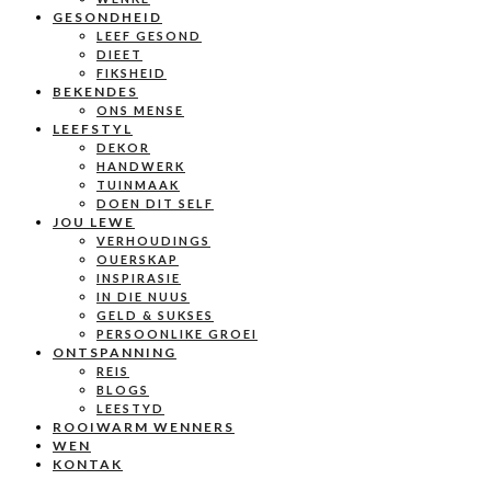
GESONDHEID
LEEF GESOND
DIEET
FIKSHEID
BEKENDES
ONS MENSE
LEEFSTYL
DEKOR
HANDWERK
TUINMAAK
DOEN DIT SELF
JOU LEWE
VERHOUDINGS
OUERSKAP
INSPIRASIE
IN DIE NUUS
GELD & SUKSES
PERSOONLIKE GROEI
ONTSPANNING
REIS
BLOGS
LEESTYD
ROOIWARM WENNERS
WEN
KONTAK