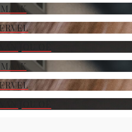
 MAAK
TERVEL
VAN JOU OË
 MAAK
TERVEL
VAN JOU OË