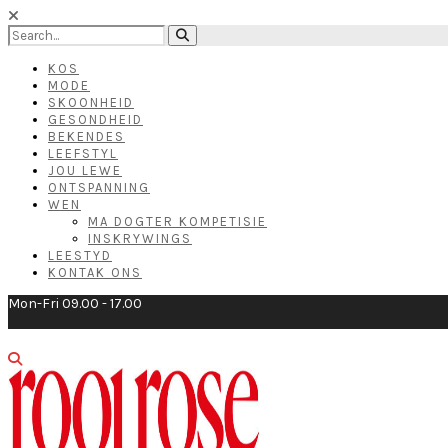
KOS
MODE
SKOONHEID
GESONDHEID
BEKENDES
LEEFSTYL
JOU LEWE
ONTSPANNING
WEN
MA DOGTER KOMPETISIE
INSKRYWINGS
LEESTYD
KONTAK ONS
Mon-Fri 09.00 - 17.00