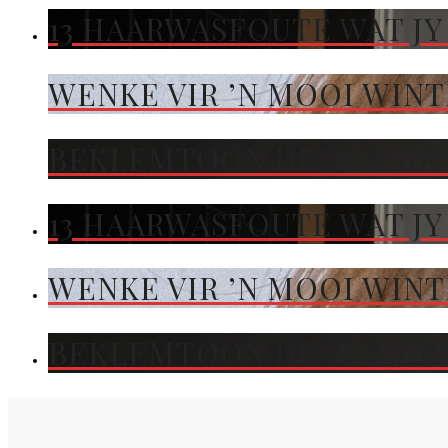
13 HAARWASFOUTE WAT JY
WENKE VIR ’N MOOI WIN
BEKLEMTOON DIE KLEUR 
13 HAARWASFOUTE WAT JY
WENKE VIR ’N MOOI WIN
BEKLEMTOON DIE KLEUR 