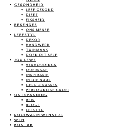
GESONDHEID
LEEF GESOND
DIEET
FIKSHEID
BEKENDES
ONS MENSE
LEEFSTYL
DEKOR
HANDWERK
TUINMAAK
DOEN DIT SELF
JOU LEWE
VERHOUDINGS
OUERSKAP
INSPIRASIE
IN DIE NUUS
GELD & SUKSES
PERSOONLIKE GROEI
ONTSPANNING
REIS
BLOGS
LEESTYD
ROOIWARM WENNERS
WEN
KONTAK