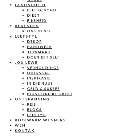
GESONDHEID
LEEF GESOND
DIEET
FIKSHEID
BEKENDES
ONS MENSE
LEEFSTYL
DEKOR
HANDWERK
TUINMAAK
DOEN DIT SELF
JOU LEWE
VERHOUDINGS
OUERSKAP
INSPIRASIE
IN DIE NUUS
GELD & SUKSES
PERSOONLIKE GROEI
ONTSPANNING
REIS
BLOGS
LEESTYD
ROOIWARM WENNERS
WEN
KONTAK