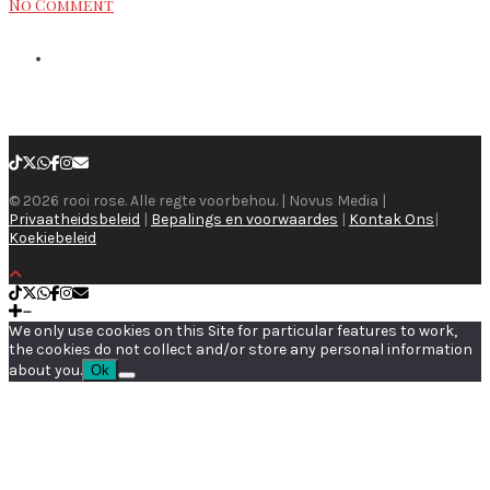
No Comment
© 2026 rooi rose. Alle regte voorbehou. | Novus Media |
Privaatheidsbeleid
|
Bepalings en voorwaardes
|
Kontak Ons
|
Koekiebeleid
We only use cookies on this Site for particular features to work,
the cookies do not collect and/or store any personal information
about you.
Ok