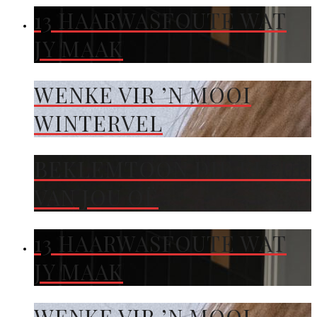
13 HAARWASFOUTE WAT
JY MAAK
WENKE VIR ’N MOOI
WINTERVEL
BEKLEMTOON DIE KLEUR
VAN JOU OË
13 HAARWASFOUTE WAT
JY MAAK