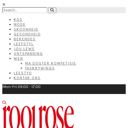
KOS
MODE
SKOONHEID
GESONDHEID
BEKENDES
LEEFSTYL
JOU LEWE
ONTSPANNING
WEN
MA DOGTER KOMPETISIE
INSKRYWINGS
LEESTYD
KONTAK ONS
Mon-Fri 09.00 - 17.00