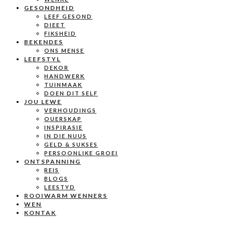
GESONDHEID
LEEF GESOND
DIEET
FIKSHEID
BEKENDES
ONS MENSE
LEEFSTYL
DEKOR
HANDWERK
TUINMAAK
DOEN DIT SELF
JOU LEWE
VERHOUDINGS
OUERSKAP
INSPIRASIE
IN DIE NUUS
GELD & SUKSES
PERSOONLIKE GROEI
ONTSPANNING
REIS
BLOGS
LEESTYD
ROOIWARM WENNERS
WEN
KONTAK