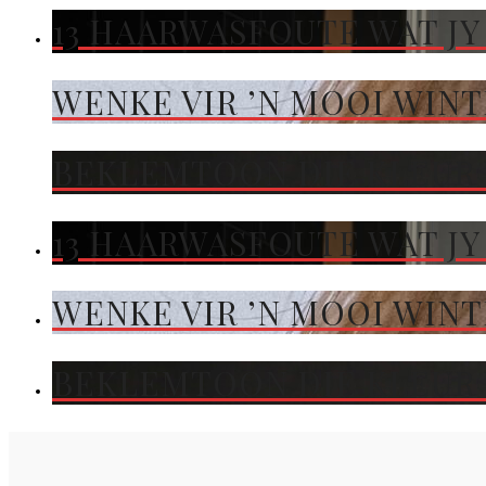
13 HAARWASFOUTE WAT JY
WENKE VIR ’N MOOI WIN
BEKLEMTOON DIE KLEUR 
13 HAARWASFOUTE WAT JY
WENKE VIR ’N MOOI WIN
BEKLEMTOON DIE KLEUR 