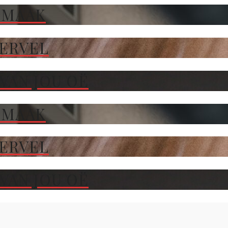
 MAAK
TERVEL
VAN JOU OË
 MAAK
TERVEL
VAN JOU OË