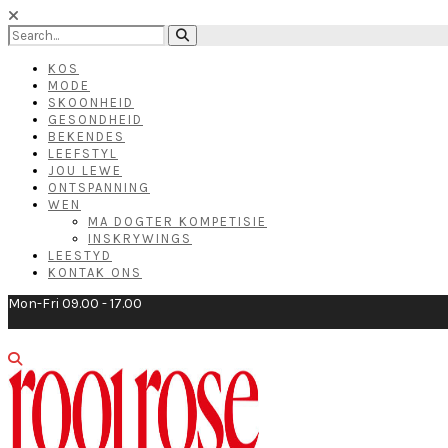
KOS
MODE
SKOONHEID
GESONDHEID
BEKENDES
LEEFSTYL
JOU LEWE
ONTSPANNING
WEN
MA DOGTER KOMPETISIE
INSKRYWINGS
LEESTYD
KONTAK ONS
Mon-Fri 09.00 - 17.00