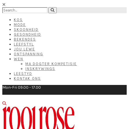
KOS
MODE
SKOONHEID
GESONDHEID
BEKENDES
LEEFSTYL
JOU LEWE
ONTSPANNING
WEN
MA DOGTER KOMPETISIE
INSKRYWINGS
LEESTYD
KONTAK ONS
Mon-Fri 09.00 - 17.00