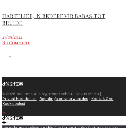
HARTELIEF, ‘N BEDERF VIR BABAS TOT
BRUIDE
25/08/2022
No Comment
© 2026 rooi rose. Alle regte voorbehou. | Novus Media |
Privaatheidsbeleid
|
Bepalings en voorwaardes
|
Kontak Ons
|
Koekiebeleid
We only use cookies on this Site for particular features to work,