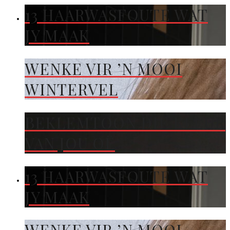
13 HAARWASFOUTE WAT
JY MAAK
WENKE VIR ’N MOOI
WINTERVEL
BEKLEMTOON DIE KLEUR
VAN JOU OË
13 HAARWASFOUTE WAT
JY MAAK