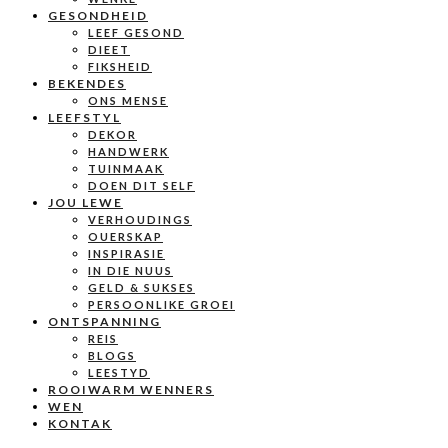
GESONDHEID
LEEF GESOND
DIEET
FIKSHEID
BEKENDES
ONS MENSE
LEEFSTYL
DEKOR
HANDWERK
TUINMAAK
DOEN DIT SELF
JOU LEWE
VERHOUDINGS
OUERSKAP
INSPIRASIE
IN DIE NUUS
GELD & SUKSES
PERSOONLIKE GROEI
ONTSPANNING
REIS
BLOGS
LEESTYD
ROOIWARM WENNERS
WEN
KONTAK