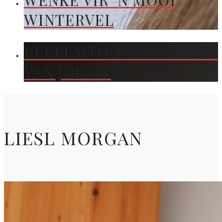
WENKE VIR ’N MOOI
WINTERVEL
BEKLEMTOON DIE KLEUR
VAN JOU OË
LIESL MORGAN