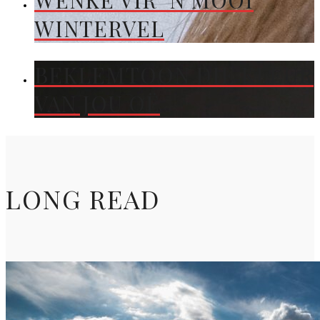
WENKE VIR ’N MOOI
WINTERVEL
BEKLEMTOON DIE KLEUR
VAN JOU OË
LONG READ