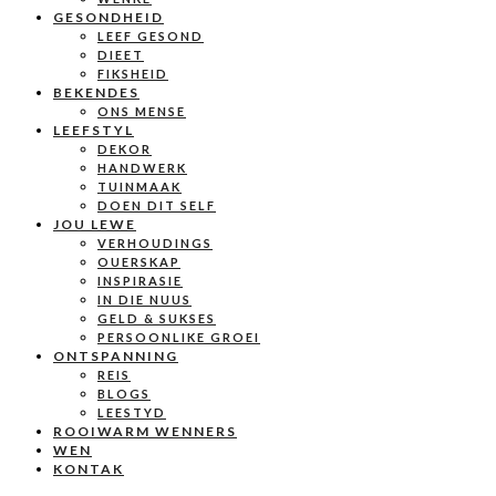
GESONDHEID
LEEF GESOND
DIEET
FIKSHEID
BEKENDES
ONS MENSE
LEEFSTYL
DEKOR
HANDWERK
TUINMAAK
DOEN DIT SELF
JOU LEWE
VERHOUDINGS
OUERSKAP
INSPIRASIE
IN DIE NUUS
GELD & SUKSES
PERSOONLIKE GROEI
ONTSPANNING
REIS
BLOGS
LEESTYD
ROOIWARM WENNERS
WEN
KONTAK