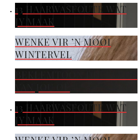
13 HAARWASFOUTE WAT
JY MAAK
WENKE VIR ’N MOOI
WINTERVEL
BEKLEMTOON DIE KLEUR
VAN JOU OË
13 HAARWASFOUTE WAT
JY MAAK