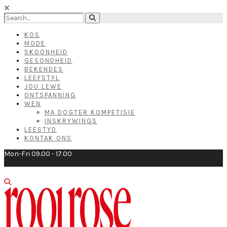
KOS
MODE
SKOONHEID
GESONDHEID
BEKENDES
LEEFSTYL
JOU LEWE
ONTSPANNING
WEN
MA DOGTER KOMPETISIE
INSKRYWINGS
LEESTYD
KONTAK ONS
Mon-Fri 09.00 - 17.00