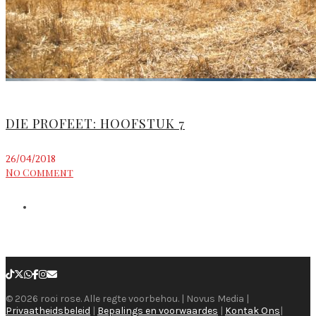
DIE PROFEET: HOOFSTUK 7
26/04/2018
No Comment
© 2026 rooi rose. Alle regte voorbehou. | Novus Media |
Privaatheidsbeleid
|
Bepalings en voorwaardes
|
Kontak Ons
|