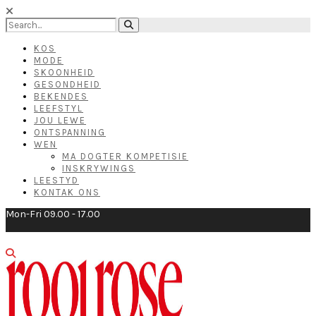
KOS
MODE
SKOONHEID
GESONDHEID
BEKENDES
LEEFSTYL
JOU LEWE
ONTSPANNING
WEN
MA DOGTER KOMPETISIE
INSKRYWINGS
LEESTYD
KONTAK ONS
Mon-Fri 09.00 - 17.00