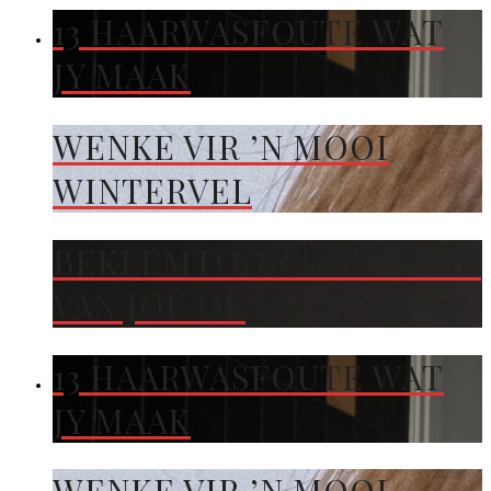
13 HAARWASFOUTE WAT
JY MAAK
WENKE VIR ’N MOOI
WINTERVEL
BEKLEMTOON DIE KLEUR
VAN JOU OË
13 HAARWASFOUTE WAT
JY MAAK