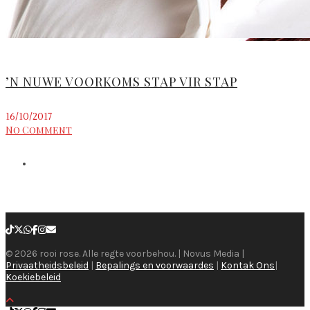
’N NUWE VOORKOMS STAP VIR STAP
16/10/2017
No Comment
© 2026 rooi rose. Alle regte voorbehou. | Novus Media |
Privaatheidsbeleid
|
Bepalings en voorwaardes
|
Kontak Ons
|
Koekiebeleid