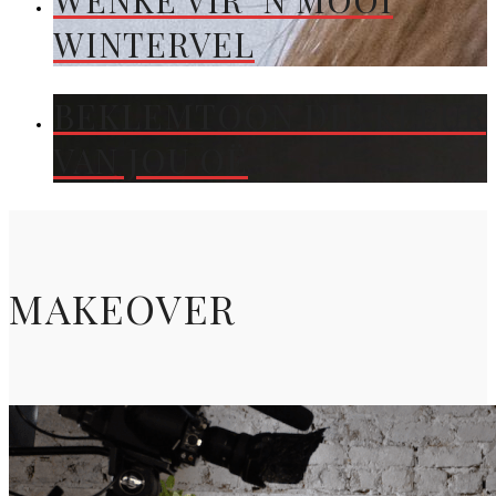
WENKE VIR ’N MOOI
WINTERVEL
BEKLEMTOON DIE KLEUR
VAN JOU OË
MAKEOVER