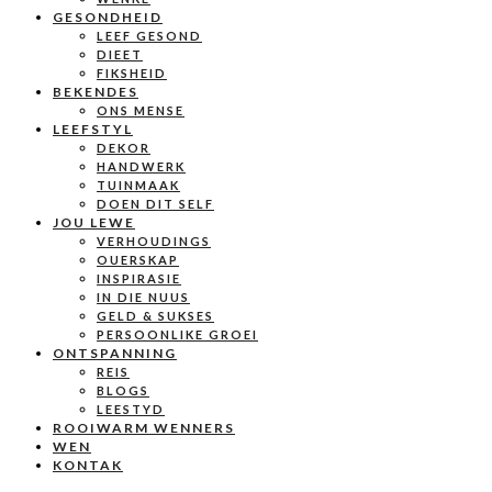
GESONDHEID
LEEF GESOND
DIEET
FIKSHEID
BEKENDES
ONS MENSE
LEEFSTYL
DEKOR
HANDWERK
TUINMAAK
DOEN DIT SELF
JOU LEWE
VERHOUDINGS
OUERSKAP
INSPIRASIE
IN DIE NUUS
GELD & SUKSES
PERSOONLIKE GROEI
ONTSPANNING
REIS
BLOGS
LEESTYD
ROOIWARM WENNERS
WEN
KONTAK