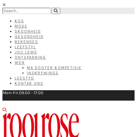
KOS
MODE
SKOONHEID
GESONDHEID
BEKENDES
LEEFSTYL
JOU LEWE
ONTSPANNING
WEN
MA DOGTER KOMPETISIE
INSKRYWINGS
LEESTYD
KONTAK ONS
Mon-Fri 09.00 - 17.00