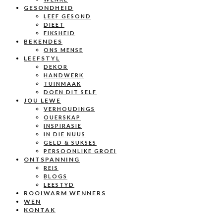
GESONDHEID
LEEF GESOND
DIEET
FIKSHEID
BEKENDES
ONS MENSE
LEEFSTYL
DEKOR
HANDWERK
TUINMAAK
DOEN DIT SELF
JOU LEWE
VERHOUDINGS
OUERSKAP
INSPIRASIE
IN DIE NUUS
GELD & SUKSES
PERSOONLIKE GROEI
ONTSPANNING
REIS
BLOGS
LEESTYD
ROOIWARM WENNERS
WEN
KONTAK