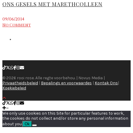
ONS GESELS MET MARETHCOLLEEN
09/06/2014
No Comment
© 2026 rooi rose. Alle regte voorbehou. | Novus Media |
Privaatheidsbeleid
|
Bepalings en voorwaardes
|
Kontak Ons
|
Koekiebeleid
We only use cookies on this Site for particular features to work,
the cookies do not collect and/or store any personal information
about you.
Ok