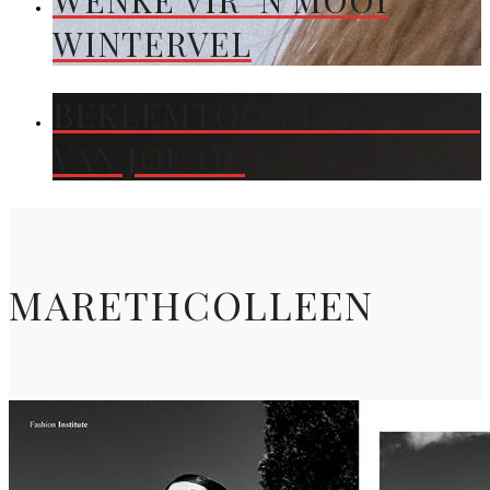
WENKE VIR ’N MOOI
WINTERVEL
BEKLEMTOON DIE KLEUR
VAN JOU OË
MARETHCOLLEEN