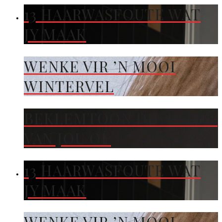
13 HAARWASFOUTE WAT
JY MAAK
WENKE VIR ’N MOOI
WINTERVEL
BEKLEMTOON DIE KLEUR
VAN JOU OË
13 HAARWASFOUTE WAT
JY MAAK