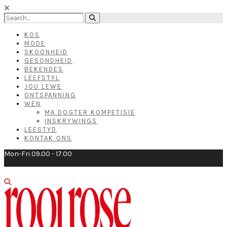
KOS
MODE
SKOONHEID
GESONDHEID
BEKENDES
LEEFSTYL
JOU LEWE
ONTSPANNING
WEN
MA DOGTER KOMPETISIE
INSKRYWINGS
LEESTYD
KONTAK ONS
Mon-Fri 09.00 - 17.00