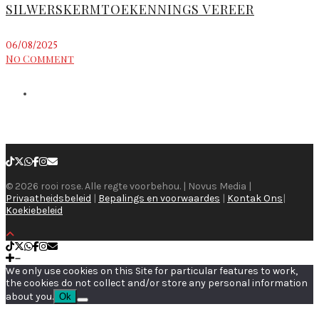
SILWERSKERMTOEKENNINGS VEREER
06/08/2025
No Comment
© 2026 rooi rose. Alle regte voorbehou. | Novus Media |
Privaatheidsbeleid
|
Bepalings en voorwaardes
|
Kontak Ons
|
Koekiebeleid
We only use cookies on this Site for particular features to work,
the cookies do not collect and/or store any personal information
about you.
Ok