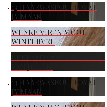
13 HAARWASFOUTE WAT
JY MAAK
WENKE VIR ’N MOOI
WINTERVEL
BEKLEMTOON DIE KLEUR
VAN JOU OË
13 HAARWASFOUTE WAT
JY MAAK