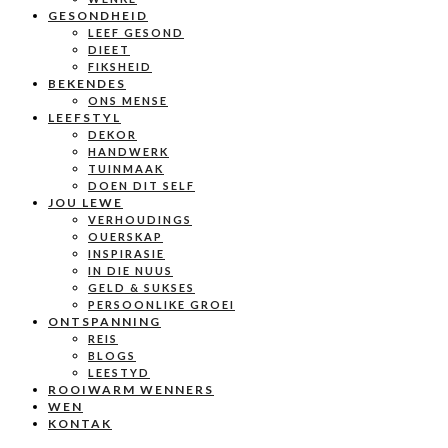
GESONDHEID
LEEF GESOND
DIEET
FIKSHEID
BEKENDES
ONS MENSE
LEEFSTYL
DEKOR
HANDWERK
TUINMAAK
DOEN DIT SELF
JOU LEWE
VERHOUDINGS
OUERSKAP
INSPIRASIE
IN DIE NUUS
GELD & SUKSES
PERSOONLIKE GROEI
ONTSPANNING
REIS
BLOGS
LEESTYD
ROOIWARM WENNERS
WEN
KONTAK