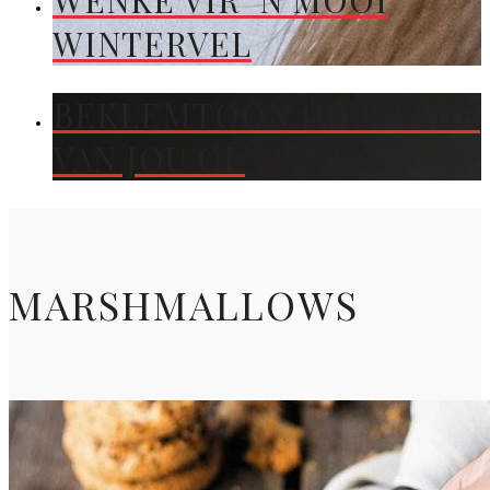
WENKE VIR ’N MOOI
WINTERVEL
BEKLEMTOON DIE KLEUR
VAN JOU OË
MARSHMALLOWS