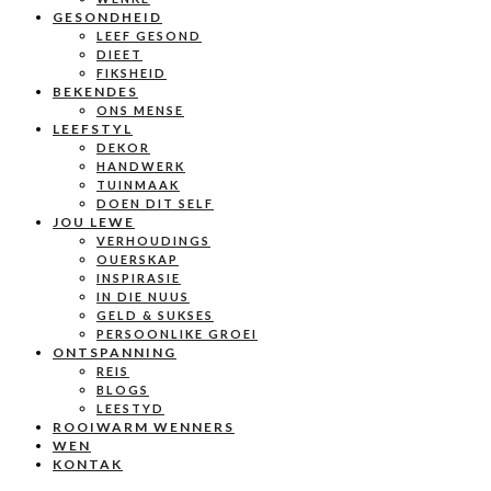
GESONDHEID
LEEF GESOND
DIEET
FIKSHEID
BEKENDES
ONS MENSE
LEEFSTYL
DEKOR
HANDWERK
TUINMAAK
DOEN DIT SELF
JOU LEWE
VERHOUDINGS
OUERSKAP
INSPIRASIE
IN DIE NUUS
GELD & SUKSES
PERSOONLIKE GROEI
ONTSPANNING
REIS
BLOGS
LEESTYD
ROOIWARM WENNERS
WEN
KONTAK