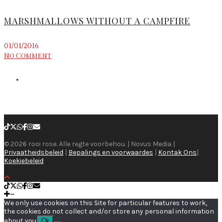
MARSHMALLOWS WITHOUT A CAMPFIRE
01/01/2016
No Comment
© 2026 rooi rose. Alle regte voorbehou. | Novus Media |
Privaatheidsbeleid
|
Bepalings en voorwaardes
|
Kontak Ons
|
Koekiebeleid
We only use cookies on this Site for particular features to work,
the cookies do not collect and/or store any personal information
about you.
Ok