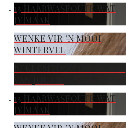
13 HAARWASFOUTE WAT
JY MAAK
WENKE VIR ’N MOOI
WINTERVEL
BEKLEMTOON DIE KLEUR
VAN JOU OË
13 HAARWASFOUTE WAT
JY MAAK