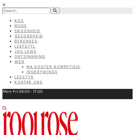
KOS
MODE
SKOONHEID
GESONDHEID
BEKENDES
LEEFSTYL
JOU LEWE
ONTSPANNING
WEN
MA DOGTER KOMPETISIE
INSKRYWINGS
LEESTYD
KONTAK ONS
Mon-Fri 09.00 - 17.00