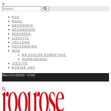
KOS
MODE
SKOONHEID
GESONDHEID
BEKENDES
LEEFSTYL
JOU LEWE
ONTSPANNING
WEN
MA DOGTER KOMPETISIE
INSKRYWINGS
LEESTYD
KONTAK ONS
Mon-Fri 09.00 - 17.00