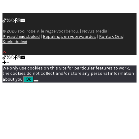
© 2026 rooi rose. Alle regte voorbehou. | Novus Media |
Privaatheidsbeleid
|
Bepalings en voorwaardes
|
Kontak Ons
|
Koekiebeleid
We only use cookies on this Site for particular features to work,
the cookies do not collect and/or store any personal information
about you.
Ok