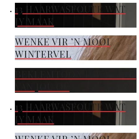
13 HAARWASFOUTE WAT
JY MAAK
WENKE VIR ’N MOOI
WINTERVEL
BEKLEMTOON DIE KLEUR
VAN JOU OË
13 HAARWASFOUTE WAT
JY MAAK