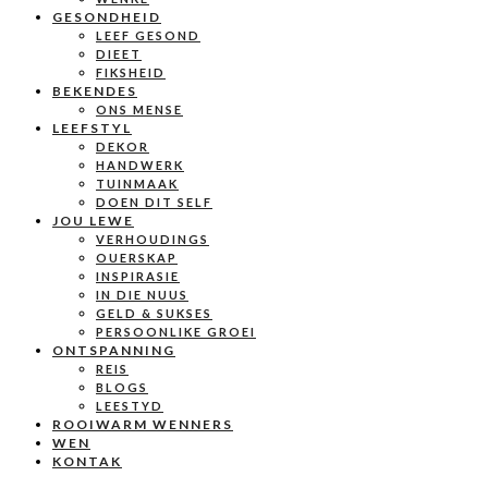
GESONDHEID
LEEF GESOND
DIEET
FIKSHEID
BEKENDES
ONS MENSE
LEEFSTYL
DEKOR
HANDWERK
TUINMAAK
DOEN DIT SELF
JOU LEWE
VERHOUDINGS
OUERSKAP
INSPIRASIE
IN DIE NUUS
GELD & SUKSES
PERSOONLIKE GROEI
ONTSPANNING
REIS
BLOGS
LEESTYD
ROOIWARM WENNERS
WEN
KONTAK