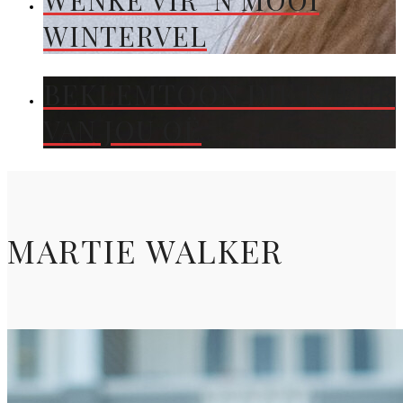
WENKE VIR ’N MOOI
WINTERVEL
BEKLEMTOON DIE KLEUR
VAN JOU OË
MARTIE WALKER