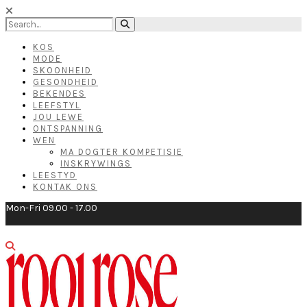
KOS
MODE
SKOONHEID
GESONDHEID
BEKENDES
LEEFSTYL
JOU LEWE
ONTSPANNING
WEN
MA DOGTER KOMPETISIE
INSKRYWINGS
LEESTYD
KONTAK ONS
Mon-Fri 09.00 - 17.00