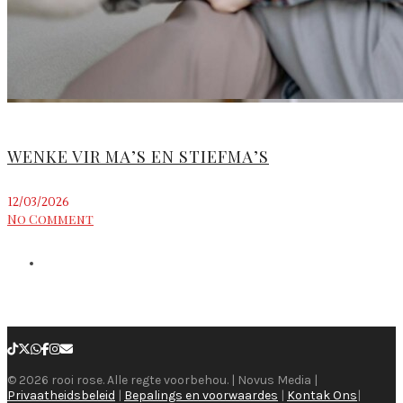
WENKE VIR MA’S EN STIEFMA’S
12/03/2026
No Comment
© 2026 rooi rose. Alle regte voorbehou. | Novus Media |
Privaatheidsbeleid
|
Bepalings en voorwaardes
|
Kontak Ons
|