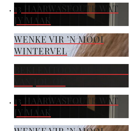
13 HAARWASFOUTE WAT
JY MAAK
WENKE VIR ’N MOOI
WINTERVEL
BEKLEMTOON DIE KLEUR
VAN JOU OË
13 HAARWASFOUTE WAT
JY MAAK