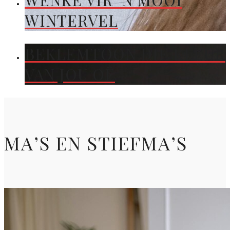
WENKE VIR ’N MOOI
WINTERVEL
BEKLEMTOON DIE KLEUR
VAN JOU OË
MA’S EN STIEFMA’S