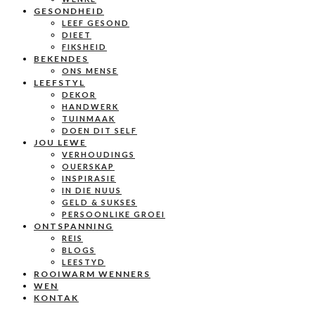
GESONDHEID
LEEF GESOND
DIEET
FIKSHEID
BEKENDES
ONS MENSE
LEEFSTYL
DEKOR
HANDWERK
TUINMAAK
DOEN DIT SELF
JOU LEWE
VERHOUDINGS
OUERSKAP
INSPIRASIE
IN DIE NUUS
GELD & SUKSES
PERSOONLIKE GROEI
ONTSPANNING
REIS
BLOGS
LEESTYD
ROOIWARM WENNERS
WEN
KONTAK