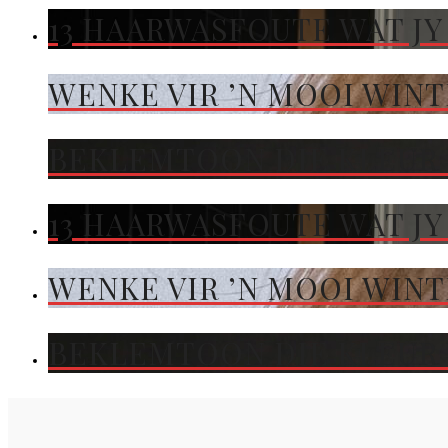
13 HAARWASFOUTE WAT JY
WENKE VIR ’N MOOI WIN
BEKLEMTOON DIE KLEUR 
13 HAARWASFOUTE WAT JY
WENKE VIR ’N MOOI WIN
BEKLEMTOON DIE KLEUR 