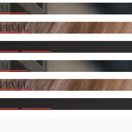
 MAAK
TERVEL
VAN JOU OË
 MAAK
TERVEL
VAN JOU OË