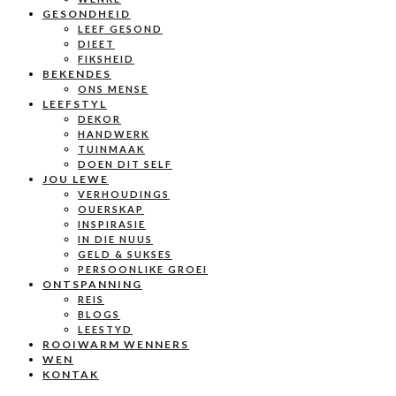
GESONDHEID
LEEF GESOND
DIEET
FIKSHEID
BEKENDES
ONS MENSE
LEEFSTYL
DEKOR
HANDWERK
TUINMAAK
DOEN DIT SELF
JOU LEWE
VERHOUDINGS
OUERSKAP
INSPIRASIE
IN DIE NUUS
GELD & SUKSES
PERSOONLIKE GROEI
ONTSPANNING
REIS
BLOGS
LEESTYD
ROOIWARM WENNERS
WEN
KONTAK