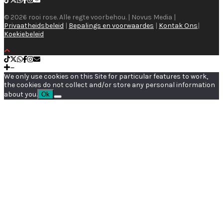
© 2026 rooi rose. Alle regte voorbehou. | Novus Media |
Privaatheidsbeleid
|
Bepalings en voorwaardes
|
Kontak Ons
|
Koekiebeleid
We only use cookies on this Site for particular features to work,
the cookies do not collect and/or store any personal information
about you.
Ok