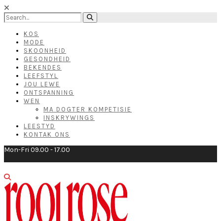
KOS
MODE
SKOONHEID
GESONDHEID
BEKENDES
LEEFSTYL
JOU LEWE
ONTSPANNING
WEN
MA DOGTER KOMPETISIE
INSKRYWINGS
LEESTYD
KONTAK ONS
Mon-Fri 09.00 - 17.00