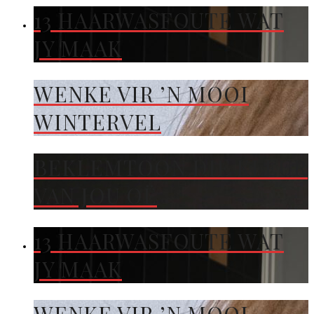
13 HAARWASFOUTE WAT
JY MAAK
WENKE VIR ’N MOOI
WINTERVEL
BEKLEMTOON DIE KLEUR
VAN JOU OË
13 HAARWASFOUTE WAT
JY MAAK