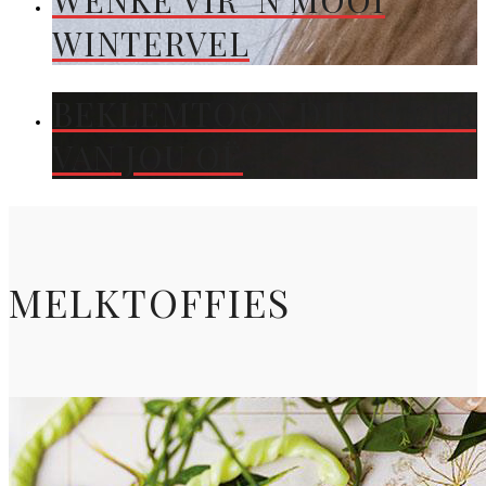
WENKE VIR ’N MOOI
WINTERVEL
BEKLEMTOON DIE KLEUR
VAN JOU OË
MELKTOFFIES