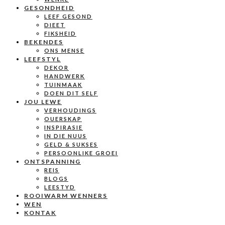
GESONDHEID
LEEF GESOND
DIEET
FIKSHEID
BEKENDES
ONS MENSE
LEEFSTYL
DEKOR
HANDWERK
TUINMAAK
DOEN DIT SELF
JOU LEWE
VERHOUDINGS
OUERSKAP
INSPIRASIE
IN DIE NUUS
GELD & SUKSES
PERSOONLIKE GROEI
ONTSPANNING
REIS
BLOGS
LEESTYD
ROOIWARM WENNERS
WEN
KONTAK