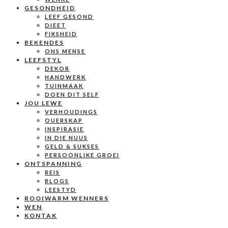
GESONDHEID
LEEF GESOND
DIEET
FIKSHEID
BEKENDES
ONS MENSE
LEEFSTYL
DEKOR
HANDWERK
TUINMAAK
DOEN DIT SELF
JOU LEWE
VERHOUDINGS
OUERSKAP
INSPIRASIE
IN DIE NUUS
GELD & SUKSES
PERSOONLIKE GROEI
ONTSPANNING
REIS
BLOGS
LEESTYD
ROOIWARM WENNERS
WEN
KONTAK