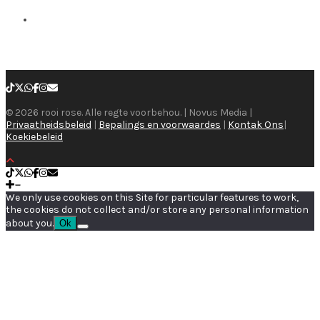
© 2026 rooi rose. Alle regte voorbehou. | Novus Media |
Privaatheidsbeleid
|
Bepalings en voorwaardes
|
Kontak Ons
|
Koekiebeleid
We only use cookies on this Site for particular features to work,
the cookies do not collect and/or store any personal information
about you.
Ok