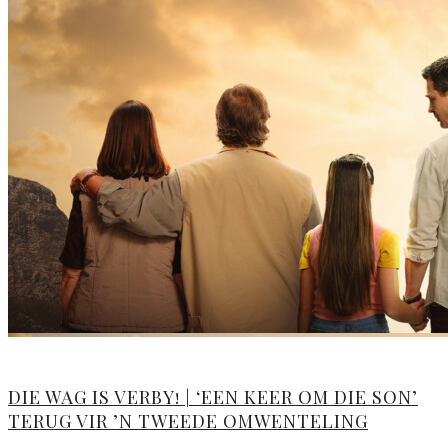
DIE WAG IS VERBY! | ‘EEN KEER OM DIE SON’
TERUG VIR ’N TWEEDE OMWENTELING