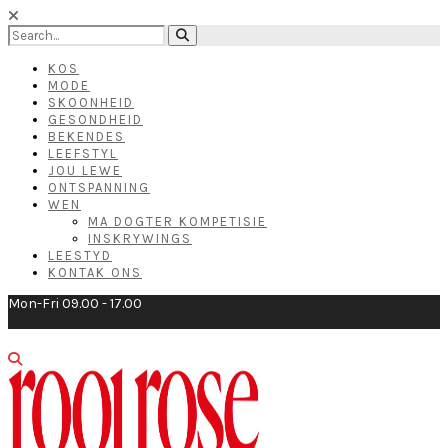
KOS
MODE
SKOONHEID
GESONDHEID
BEKENDES
LEEFSTYL
JOU LEWE
ONTSPANNING
WEN
MA DOGTER KOMPETISIE
INSKRYWINGS
LEESTYD
KONTAK ONS
Mon-Fri 09.00 - 17.00