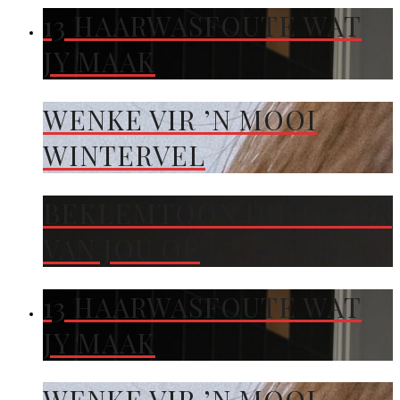
13 HAARWASFOUTE WAT
JY MAAK
WENKE VIR ’N MOOI
WINTERVEL
BEKLEMTOON DIE KLEUR
VAN JOU OË
13 HAARWASFOUTE WAT
JY MAAK