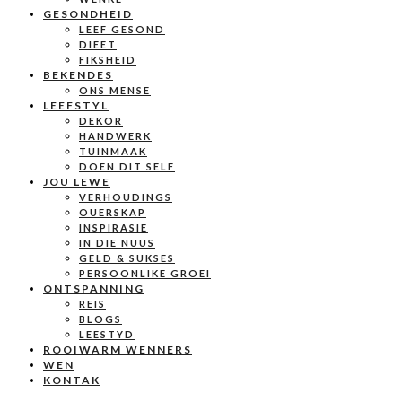
GESONDHEID
LEEF GESOND
DIEET
FIKSHEID
BEKENDES
ONS MENSE
LEEFSTYL
DEKOR
HANDWERK
TUINMAAK
DOEN DIT SELF
JOU LEWE
VERHOUDINGS
OUERSKAP
INSPIRASIE
IN DIE NUUS
GELD & SUKSES
PERSOONLIKE GROEI
ONTSPANNING
REIS
BLOGS
LEESTYD
ROOIWARM WENNERS
WEN
KONTAK