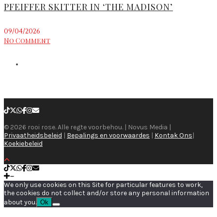
PFEIFFER SKITTER IN ‘THE MADISON’
09/04/2026
No Comment
© 2026 rooi rose. Alle regte voorbehou. | Novus Media |
Privaatheidsbeleid
|
Bepalings en voorwaardes
|
Kontak Ons
|
Koekiebeleid
We only use cookies on this Site for particular features to work,
the cookies do not collect and/or store any personal information
about you.
Ok