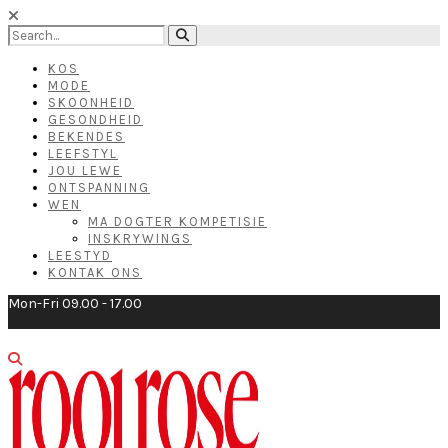
KOS
MODE
SKOONHEID
GESONDHEID
BEKENDES
LEEFSTYL
JOU LEWE
ONTSPANNING
WEN
MA DOGTER KOMPETISIE
INSKRYWINGS
LEESTYD
KONTAK ONS
Mon-Fri 09.00 - 17.00