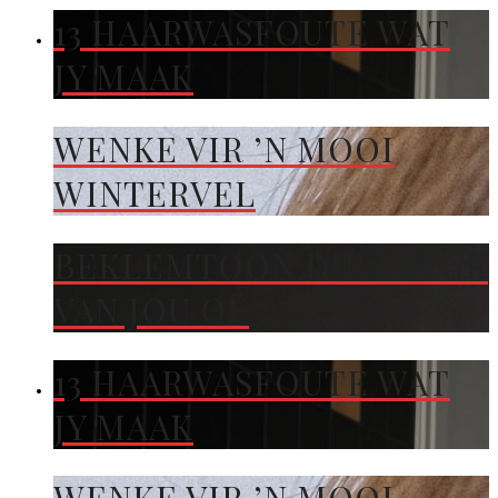
13 HAARWASFOUTE WAT
JY MAAK
WENKE VIR ’N MOOI
WINTERVEL
BEKLEMTOON DIE KLEUR
VAN JOU OË
13 HAARWASFOUTE WAT
JY MAAK