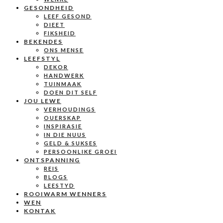
GESONDHEID
LEEF GESOND
DIEET
FIKSHEID
BEKENDES
ONS MENSE
LEEFSTYL
DEKOR
HANDWERK
TUINMAAK
DOEN DIT SELF
JOU LEWE
VERHOUDINGS
OUERSKAP
INSPIRASIE
IN DIE NUUS
GELD & SUKSES
PERSOONLIKE GROEI
ONTSPANNING
REIS
BLOGS
LEESTYD
ROOIWARM WENNERS
WEN
KONTAK