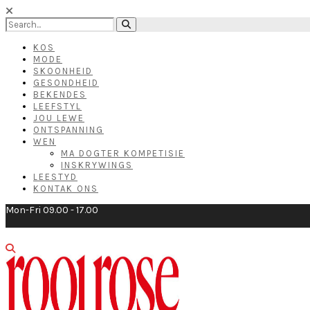
KOS
MODE
SKOONHEID
GESONDHEID
BEKENDES
LEEFSTYL
JOU LEWE
ONTSPANNING
WEN
MA DOGTER KOMPETISIE
INSKRYWINGS
LEESTYD
KONTAK ONS
Mon-Fri 09.00 - 17.00