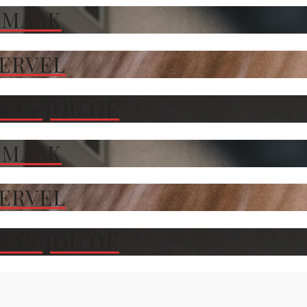
 MAAK
TERVEL
VAN JOU OË
 MAAK
TERVEL
VAN JOU OË