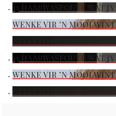
13 HAARWASFOUTE WAT JY
WENKE VIR ’N MOOI WIN
BEKLEMTOON DIE KLEUR 
13 HAARWASFOUTE WAT JY
WENKE VIR ’N MOOI WIN
BEKLEMTOON DIE KLEUR 