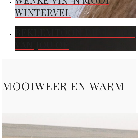
WENKE VIR ’N MOOI
WINTERVEL
BEKLEMTOON DIE KLEUR
VAN JOU OË
MOOIWEER EN WARM