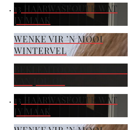
13 HAARWASFOUTE WAT
JY MAAK
WENKE VIR ’N MOOI
WINTERVEL
BEKLEMTOON DIE KLEUR
VAN JOU OË
13 HAARWASFOUTE WAT
JY MAAK