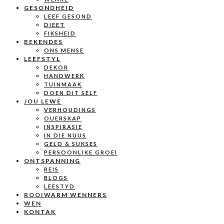
GESONDHEID
LEEF GESOND
DIEET
FIKSHEID
BEKENDES
ONS MENSE
LEEFSTYL
DEKOR
HANDWERK
TUINMAAK
DOEN DIT SELF
JOU LEWE
VERHOUDINGS
OUERSKAP
INSPIRASIE
IN DIE NUUS
GELD & SUKSES
PERSOONLIKE GROEI
ONTSPANNING
REIS
BLOGS
LEESTYD
ROOIWARM WENNERS
WEN
KONTAK