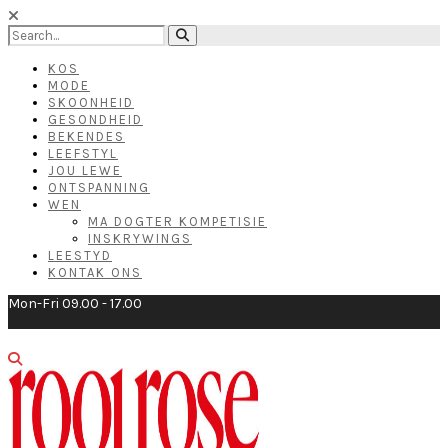
KOS
MODE
SKOONHEID
GESONDHEID
BEKENDES
LEEFSTYL
JOU LEWE
ONTSPANNING
WEN
MA DOGTER KOMPETISIE
INSKRYWINGS
LEESTYD
KONTAK ONS
Mon-Fri 09.00 - 17.00