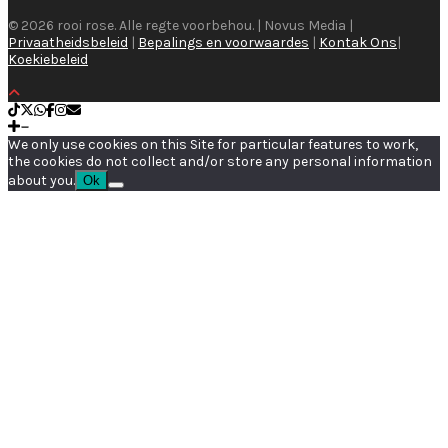
© 2026 rooi rose. Alle regte voorbehou. | Novus Media |
Privaatheidsbeleid
|
Bepalings en voorwaardes
|
Kontak Ons
|
Koekiebeleid
We only use cookies on this Site for particular features to work,
the cookies do not collect and/or store any personal information
about you.
Ok