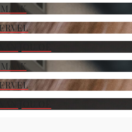
 MAAK
TERVEL
VAN JOU OË
 MAAK
TERVEL
VAN JOU OË