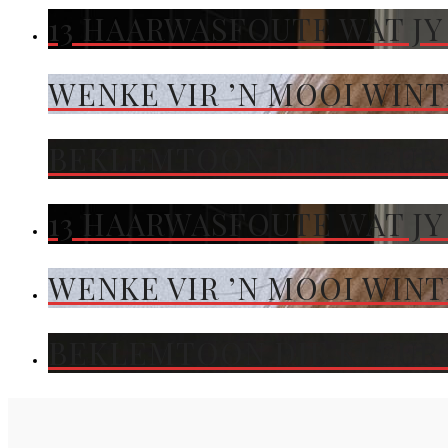
13 HAARWASFOUTE WAT JY
WENKE VIR ’N MOOI WIN
BEKLEMTOON DIE KLEUR 
13 HAARWASFOUTE WAT JY
WENKE VIR ’N MOOI WIN
BEKLEMTOON DIE KLEUR 