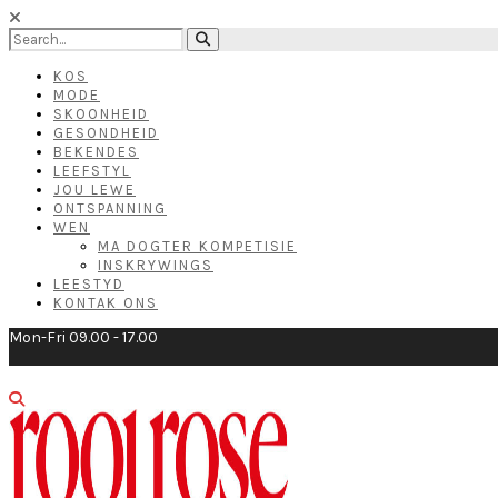
KOS
MODE
SKOONHEID
GESONDHEID
BEKENDES
LEEFSTYL
JOU LEWE
ONTSPANNING
WEN
MA DOGTER KOMPETISIE
INSKRYWINGS
LEESTYD
KONTAK ONS
Mon-Fri 09.00 - 17.00