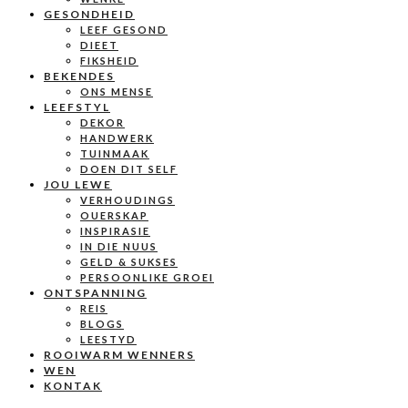
GESONDHEID
LEEF GESOND
DIEET
FIKSHEID
BEKENDES
ONS MENSE
LEEFSTYL
DEKOR
HANDWERK
TUINMAAK
DOEN DIT SELF
JOU LEWE
VERHOUDINGS
OUERSKAP
INSPIRASIE
IN DIE NUUS
GELD & SUKSES
PERSOONLIKE GROEI
ONTSPANNING
REIS
BLOGS
LEESTYD
ROOIWARM WENNERS
WEN
KONTAK