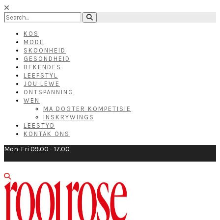
KOS
MODE
SKOONHEID
GESONDHEID
BEKENDES
LEEFSTYL
JOU LEWE
ONTSPANNING
WEN
MA DOGTER KOMPETISIE
INSKRYWINGS
LEESTYD
KONTAK ONS
Mon-Fri 09.00 - 17.00