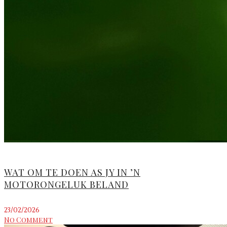
WAT OM TE DOEN AS JY IN ’N
MOTORONGELUK BELAND
23/02/2026
No Comment