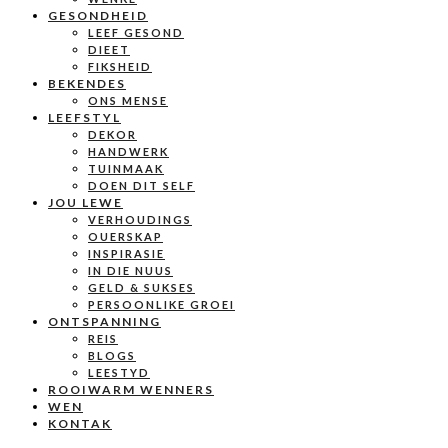
GESONDHEID
LEEF GESOND
DIEET
FIKSHEID
BEKENDES
ONS MENSE
LEEFSTYL
DEKOR
HANDWERK
TUINMAAK
DOEN DIT SELF
JOU LEWE
VERHOUDINGS
OUERSKAP
INSPIRASIE
IN DIE NUUS
GELD & SUKSES
PERSOONLIKE GROEI
ONTSPANNING
REIS
BLOGS
LEESTYD
ROOIWARM WENNERS
WEN
KONTAK