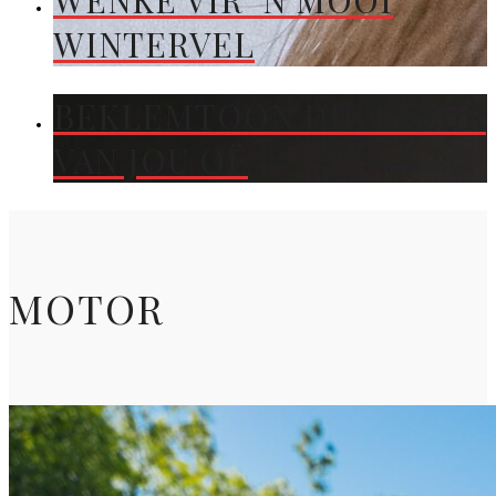
WENKE VIR ’N MOOI
WINTERVEL
BEKLEMTOON DIE KLEUR
VAN JOU OË
MOTOR