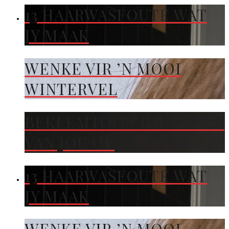
13 HAARWASFOUTE WAT
JY MAAK
WENKE VIR ’N MOOI
WINTERVEL
BEKLEMTOON DIE KLEUR
VAN JOU OË
13 HAARWASFOUTE WAT
JY MAAK