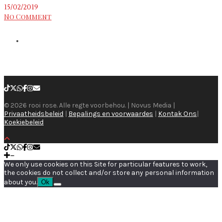
15/02/2019
No Comment
© 2026 rooi rose. Alle regte voorbehou. | Novus Media |
Privaatheidsbeleid
|
Bepalings en voorwaardes
|
Kontak Ons
|
Koekiebeleid
We only use cookies on this Site for particular features to work,
the cookies do not collect and/or store any personal information
about you.
Ok