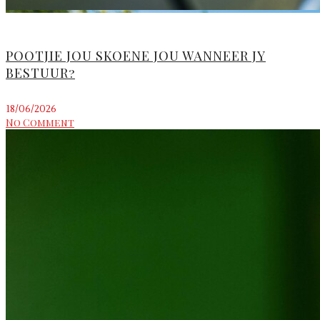
POOTJIE JOU SKOENE JOU WANNEER JY
BESTUUR?
18/06/2026
No Comment