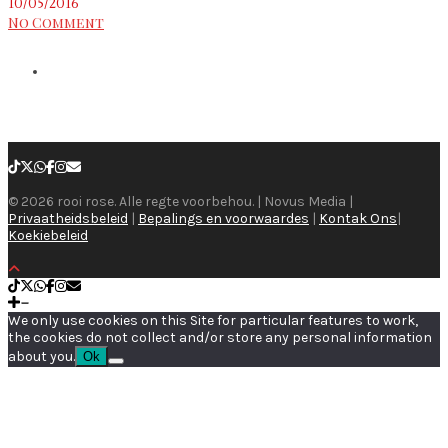
10/05/2016
No Comment
© 2026 rooi rose. Alle regte voorbehou. | Novus Media |
Privaatheidsbeleid
|
Bepalings en voorwaardes
|
Kontak Ons
|
Koekiebeleid
We only use cookies on this Site for particular features to work,
the cookies do not collect and/or store any personal information
about you.
Ok