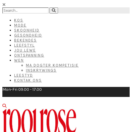
KOS
MODE
SKOONHEID
GESONDHEID
BEKENDES
LEEFSTYL
JOU LEWE
ONTSPANNING
WEN
MA DOGTER KOMPETISIE
INSKRYWINGS
LEESTYD
KONTAK ONS
Mon-Fri 09.00 - 17.00