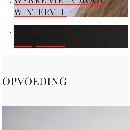
WENKE VIR ’N MOOI
WINTERVEL
BEKLEMTOON DIE KLEUR
VAN JOU OË
OPVOEDING