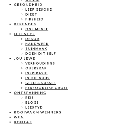
GESONDHEID
LEEF GESOND
DIEET
FIKSHEID
BEKENDES
ONS MENSE
LEEFSTYL
DEKOR
HANDWERK
TUINMAAK
DOEN DIT SELF
JOU LEWE
VERHOUDINGS
OUERSKAP
INSPIRASIE
IN DIE NUUS
GELD & SUKSES
PERSOONLIKE GROEI
ONTSPANNING
REIS
BLOGS
LEESTYD
ROOIWARM WENNERS
WEN
KONTAK