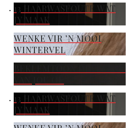
13 HAARWASFOUTE WAT
JY MAAK
WENKE VIR ’N MOOI
WINTERVEL
BEKLEMTOON DIE KLEUR
VAN JOU OË
13 HAARWASFOUTE WAT
JY MAAK