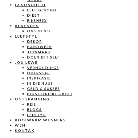
GESONDHEID
LEEF GESOND
DIEET
FIKSHEID
BEKENDES
ONS MENSE
LEEFSTYL
DEKOR
HANDWERK
TUINMAAK
DOEN DIT SELF
JOU LEWE
VERHOUDINGS
OUERSKAP
INSPIRASIE
IN DIE NUUS
GELD & SUKSES
PERSOONLIKE GROEI
ONTSPANNING
REIS
BLOGS
LEESTYD
ROOIWARM WENNERS
WEN
KONTAK