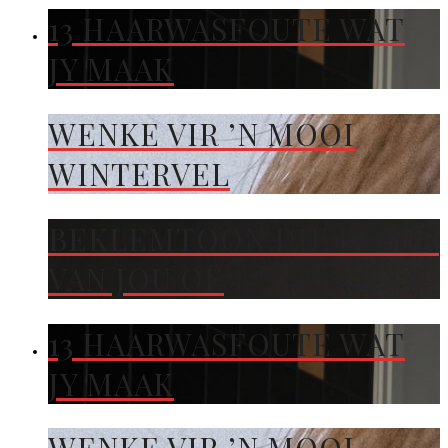
13 HAARWASFOUTE WAT
JY MAAK
WENKE VIR ’N MOOI
WINTERVEL
BEKLEMTOON DIE KLEUR
VAN JOU OË
13 HAARWASFOUTE WAT
JY MAAK