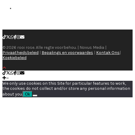
© 2026 rooi rose. Alle regte voorbehou. | Novus Media |
Privaatheidsbeleid
|
Bepalings en voorwaardes
|
Kontak Ons
|
Koekiebeleid
We only use cookies on this Site for particular features to work,
the cookies do not collect and/or store any personal information
about you.
Ok