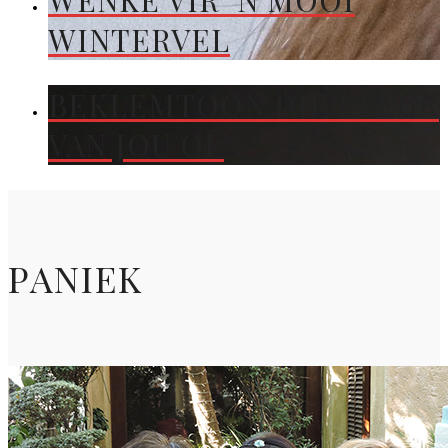
WENKE VIR ’N MOOI
WINTERVEL
BEKLEMTOON DIE KLEUR
VAN JOU OË
PANIEK