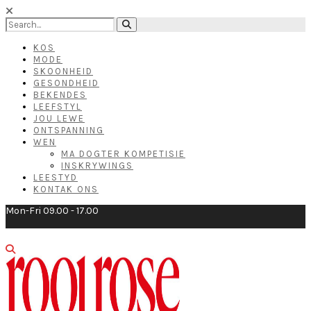
KOS
MODE
SKOONHEID
GESONDHEID
BEKENDES
LEEFSTYL
JOU LEWE
ONTSPANNING
WEN
MA DOGTER KOMPETISIE
INSKRYWINGS
LEESTYD
KONTAK ONS
Mon-Fri 09.00 - 17.00