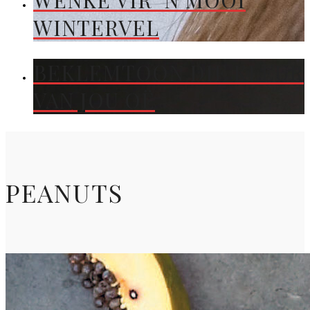
WENKE VIR ’N MOOI
WINTERVEL
BEKLEMTOON DIE KLEUR
VAN JOU OË
PEANUTS