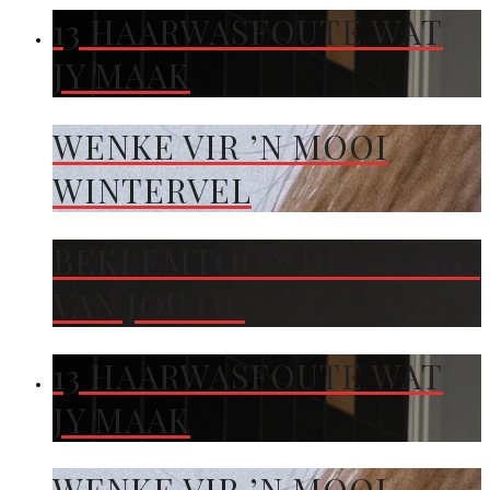
13 HAARWASFOUTE WAT
JY MAAK
WENKE VIR ’N MOOI
WINTERVEL
BEKLEMTOON DIE KLEUR
VAN JOU OË
13 HAARWASFOUTE WAT
JY MAAK