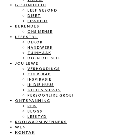
GESONDHEID
LEEF GESOND
DIEET
FIKSHEID
BEKENDES
ONS MENSE
LEEFSTYL
DEKOR
HANDWERK
TUINMAAK
DOEN DIT SELF
JOU LEWE
VERHOUDINGS
OUERSKAP
INSPIRASIE
IN DIE NUUS
GELD & SUKSES
PERSOONLIKE GROEI
ONTSPANNING
REIS
BLOGS
LEESTYD
ROOIWARM WENNERS
WEN
KONTAK