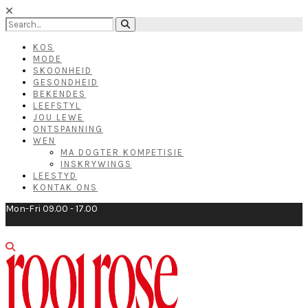
KOS
MODE
SKOONHEID
GESONDHEID
BEKENDES
LEEFSTYL
JOU LEWE
ONTSPANNING
WEN
MA DOGTER KOMPETISIE
INSKRYWINGS
LEESTYD
KONTAK ONS
Mon-Fri 09.00 - 17.00