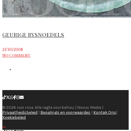
GEURIGE RYSNOEDELS
21/10/2008
No Comment
© 2026 rooi rose. Alle regte voorbehou. | Novus Media |
Privaatheidsbeleid
|
Bepalings en voorwaardes
|
Kontak Ons
|
Koekiebeleid