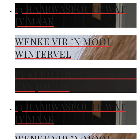
13 HAARWASFOUTE WAT
JY MAAK
WENKE VIR ’N MOOI
WINTERVEL
BEKLEMTOON DIE KLEUR
VAN JOU OË
13 HAARWASFOUTE WAT
JY MAAK