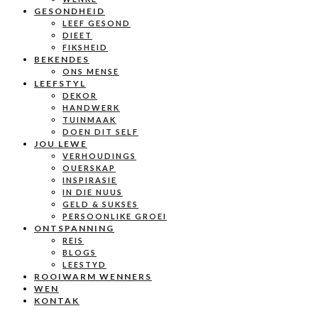
GESONDHEID
LEEF GESOND
DIEET
FIKSHEID
BEKENDES
ONS MENSE
LEEFSTYL
DEKOR
HANDWERK
TUINMAAK
DOEN DIT SELF
JOU LEWE
VERHOUDINGS
OUERSKAP
INSPIRASIE
IN DIE NUUS
GELD & SUKSES
PERSOONLIKE GROEI
ONTSPANNING
REIS
BLOGS
LEESTYD
ROOIWARM WENNERS
WEN
KONTAK