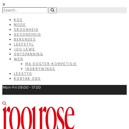
KOS
MODE
SKOONHEID
GESONDHEID
BEKENDES
LEEFSTYL
JOU LEWE
ONTSPANNING
WEN
MA DOGTER KOMPETISIE
INSKRYWINGS
LEESTYD
KONTAK ONS
Mon-Fri 09.00 - 17.00