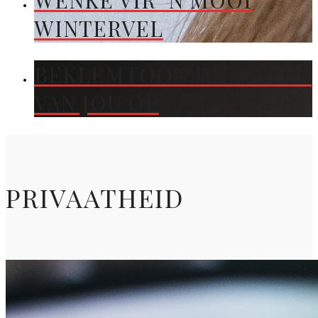
WENKE VIR ’N MOOI
WINTERVEL
BEKLEMTOON DIE KLEUR
VAN JOU OË
PRIVAATHEID