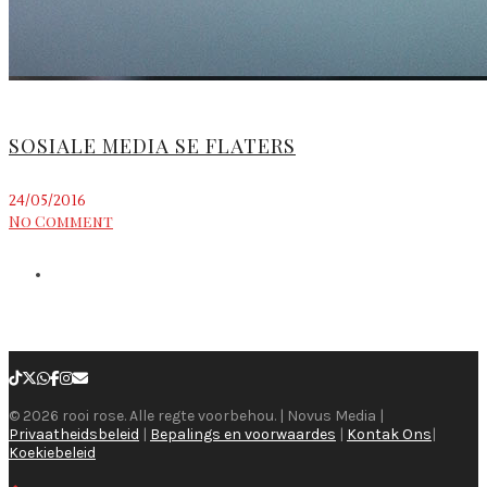
SOSIALE MEDIA SE FLATERS
24/05/2016
No Comment
© 2026 rooi rose. Alle regte voorbehou. | Novus Media |
Privaatheidsbeleid
|
Bepalings en voorwaardes
|
Kontak Ons
|
Koekiebeleid