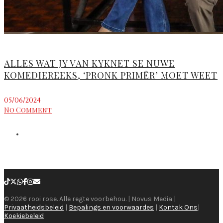
ALLES WAT JY VAN KYKNET SE NUWE
KOMEDIEREEKS, ‘PRONK PRIMÊR’ MOET WEET
05/06/2024
No Comment
© 2026 rooi rose. Alle regte voorbehou. | Novus Media |
Privaatheidsbeleid
|
Bepalings en voorwaardes
|
Kontak Ons
|
Koekiebeleid