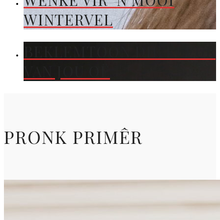
WENKE VIR ’N MOOI
WINTERVEL
BEKLEMTOON DIE KLEUR
VAN JOU OË
PRONK PRIMÊR