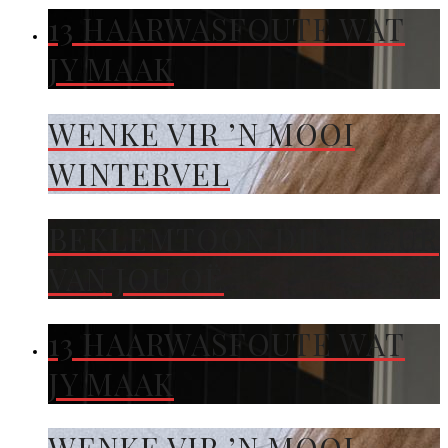
13 HAARWASFOUTE WAT
JY MAAK
WENKE VIR ’N MOOI
WINTERVEL
BEKLEMTOON DIE KLEUR
VAN JOU OË
13 HAARWASFOUTE WAT
JY MAAK