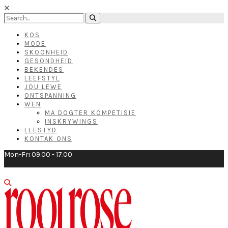
KOS
MODE
SKOONHEID
GESONDHEID
BEKENDES
LEEFSTYL
JOU LEWE
ONTSPANNING
WEN
MA DOGTER KOMPETISIE
INSKRYWINGS
LEESTYD
KONTAK ONS
Mon-Fri 09.00 - 17.00