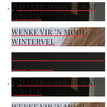
13 HAARWASFOUTE WAT
JY MAAK
WENKE VIR ’N MOOI
WINTERVEL
BEKLEMTOON DIE KLEUR
VAN JOU OË
13 HAARWASFOUTE WAT
JY MAAK