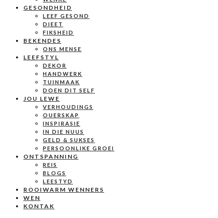
GESONDHEID
LEEF GESOND
DIEET
FIKSHEID
BEKENDES
ONS MENSE
LEEFSTYL
DEKOR
HANDWERK
TUINMAAK
DOEN DIT SELF
JOU LEWE
VERHOUDINGS
OUERSKAP
INSPIRASIE
IN DIE NUUS
GELD & SUKSES
PERSOONLIKE GROEI
ONTSPANNING
REIS
BLOGS
LEESTYD
ROOIWARM WENNERS
WEN
KONTAK