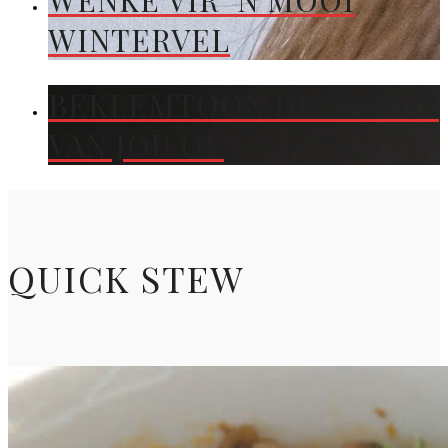
WENKE VIR ’N MOOI
WINTERVEL
BEKLEMTOON DIE KLEUR
VAN JOU OË
QUICK STEW