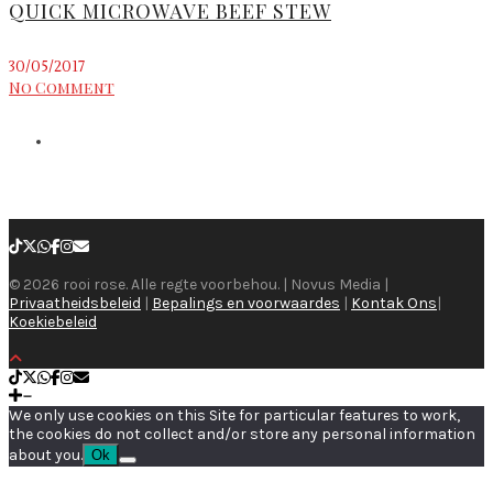
QUICK MICROWAVE BEEF STEW
30/05/2017
No Comment
© 2026 rooi rose. Alle regte voorbehou. | Novus Media |
Privaatheidsbeleid
|
Bepalings en voorwaardes
|
Kontak Ons
|
Koekiebeleid
We only use cookies on this Site for particular features to work,
the cookies do not collect and/or store any personal information
about you.
Ok