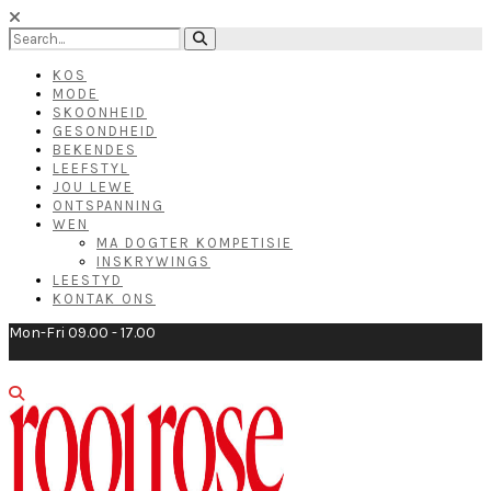
KOS
MODE
SKOONHEID
GESONDHEID
BEKENDES
LEEFSTYL
JOU LEWE
ONTSPANNING
WEN
MA DOGTER KOMPETISIE
INSKRYWINGS
LEESTYD
KONTAK ONS
Mon-Fri 09.00 - 17.00