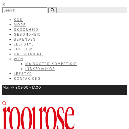
KOS
MODE
SKOONHEID
GESONDHEID
BEKENDES
LEEFSTYL
JOU LEWE
ONTSPANNING
WEN
MA DOGTER KOMPETISIE
INSKRYWINGS
LEESTYD
KONTAK ONS
Mon-Fri 09.00 - 17.00