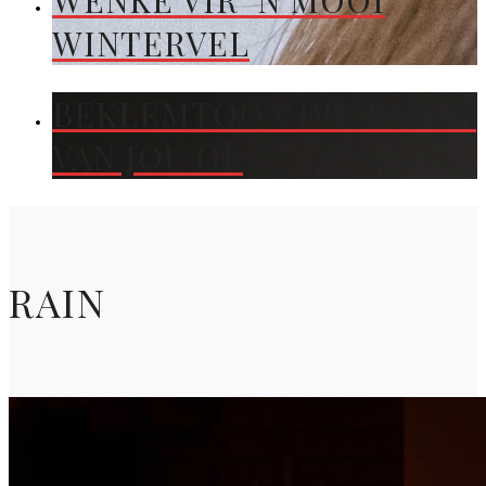
WENKE VIR ’N MOOI
WINTERVEL
BEKLEMTOON DIE KLEUR
VAN JOU OË
RAIN