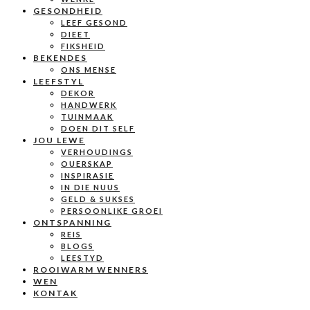
GESONDHEID
LEEF GESOND
DIEET
FIKSHEID
BEKENDES
ONS MENSE
LEEFSTYL
DEKOR
HANDWERK
TUINMAAK
DOEN DIT SELF
JOU LEWE
VERHOUDINGS
OUERSKAP
INSPIRASIE
IN DIE NUUS
GELD & SUKSES
PERSOONLIKE GROEI
ONTSPANNING
REIS
BLOGS
LEESTYD
ROOIWARM WENNERS
WEN
KONTAK