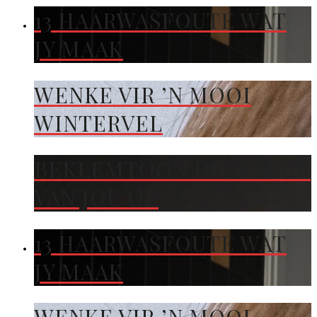
13 HAARWASFOUTE WAT
JY MAAK
WENKE VIR ’N MOOI
WINTERVEL
BEKLEMTOON DIE KLEUR
VAN JOU OË
13 HAARWASFOUTE WAT
JY MAAK