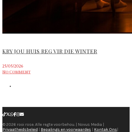
KRY JOU HUIS REG VIR DIE WINTER
25/05/2026
No Comment
© 2026 rooi rose. Alle regte voorbehou. | Novus Media |
Privaatheidsbeleid
|
Bepalings en voorwaardes
|
Kontak Ons
|