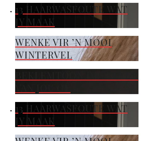
13 HAARWASFOUTE WAT
JY MAAK
WENKE VIR ’N MOOI
WINTERVEL
BEKLEMTOON DIE KLEUR
VAN JOU OË
13 HAARWASFOUTE WAT
JY MAAK