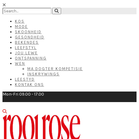
KOS
MODE
SKOONHEID
GESONDHEID
BEKENDES
LEEFSTYL
JOU LEWE
ONTSPANNING
WEN
MA DOGTER KOMPETISIE
INSKRYWINGS
LEESTYD
KONTAK ONS
Mon-Fri 09.00 - 17.00