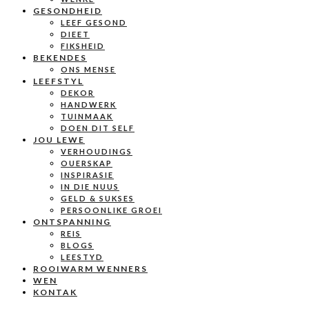
GESONDHEID
LEEF GESOND
DIEET
FIKSHEID
BEKENDES
ONS MENSE
LEEFSTYL
DEKOR
HANDWERK
TUINMAAK
DOEN DIT SELF
JOU LEWE
VERHOUDINGS
OUERSKAP
INSPIRASIE
IN DIE NUUS
GELD & SUKSES
PERSOONLIKE GROEI
ONTSPANNING
REIS
BLOGS
LEESTYD
ROOIWARM WENNERS
WEN
KONTAK