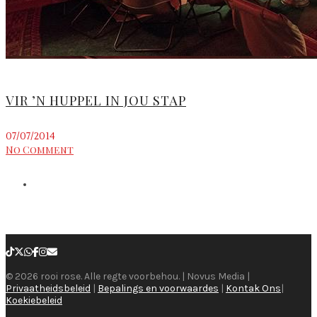
VIR ’N HUPPEL IN JOU STAP
07/07/2014
No Comment
© 2026 rooi rose. Alle regte voorbehou. | Novus Media |
Privaatheidsbeleid
|
Bepalings en voorwaardes
|
Kontak Ons
|
Koekiebeleid