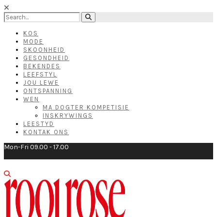
KOS
MODE
SKOONHEID
GESONDHEID
BEKENDES
LEEFSTYL
JOU LEWE
ONTSPANNING
WEN
MA DOGTER KOMPETISIE
INSKRYWINGS
LEESTYD
KONTAK ONS
Mon-Fri 09.00 - 17.00