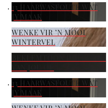
13 HAARWASFOUTE WAT
JY MAAK
WENKE VIR ’N MOOI
WINTERVEL
BEKLEMTOON DIE KLEUR
VAN JOU OË
13 HAARWASFOUTE WAT
JY MAAK