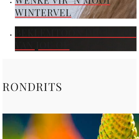
WENKE VIR ’N MOOI
WINTERVEL
BEKLEMTOON DIE KLEUR
VAN JOU OË
RONDRITS