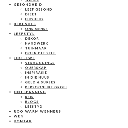
GESONDHEID
LEEF GESOND
DIEET
FIKSHEID
BEKENDES
ONS MENSE
LEEFSTYL
DEKOR
HANDWERK
TUINMAAK
DOEN DIT SELF
JOU LEWE
VERHOUDINGS
OUERSKAP
INSPIRASIE
IN DIE NUUS
GELD & SUKSES
PERSOONLIKE GROEI
ONTSPANNING
REIS
BLOGS
LEESTYD
ROOIWARM WENNERS
WEN
KONTAK