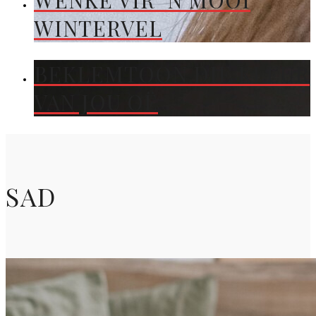
WENKE VIR ’N MOOI
WINTERVEL
BEKLEMTOON DIE KLEUR
VAN JOU OË
SAD