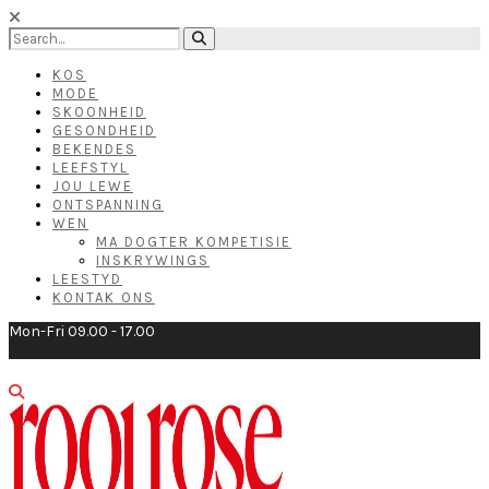
KOS
MODE
SKOONHEID
GESONDHEID
BEKENDES
LEEFSTYL
JOU LEWE
ONTSPANNING
WEN
MA DOGTER KOMPETISIE
INSKRYWINGS
LEESTYD
KONTAK ONS
Mon-Fri 09.00 - 17.00