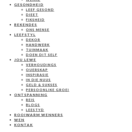
GESONDHEID
LEEF GESOND
DIEET
FIKSHEID
BEKENDES
ONS MENSE
LEEFSTYL
DEKOR
HANDWERK
TUINMAAK
DOEN DIT SELF
JOU LEWE
VERHOUDINGS
OUERSKAP
INSPIRASIE
IN DIE NUUS
GELD & SUKSES
PERSOONLIKE GROEI
ONTSPANNING
REIS
BLOGS
LEESTYD
ROOIWARM WENNERS
WEN
KONTAK