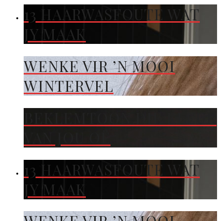
13 HAARWASFOUTE WAT
JY MAAK
WENKE VIR ’N MOOI
WINTERVEL
BEKLEMTOON DIE KLEUR
VAN JOU OË
13 HAARWASFOUTE WAT
JY MAAK