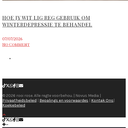
HOE JY WIT LIG REG GEBRUIK OM
WINTERDEPRESSIE TE BEHANDEL
07/07/2026
No Comment
© 2026 rooi rose. Alle regte voorbehou. | Novus Media |
Privaatheidsbeleid
|
Bepalings en voorwaardes
|
Kontak Ons
|
Koekiebeleid