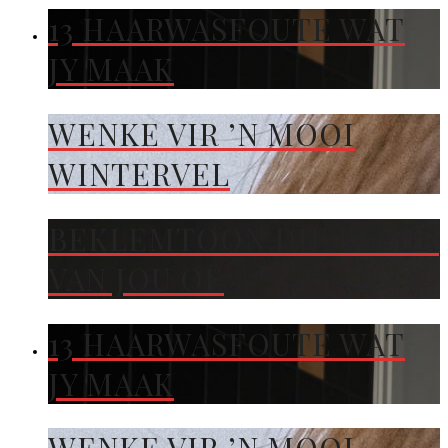
13 HAARWASFOUTE WAT
JY MAAK
WENKE VIR ’N MOOI
WINTERVEL
BEKLEMTOON DIE KLEUR
VAN JOU OË
13 HAARWASFOUTE WAT
JY MAAK