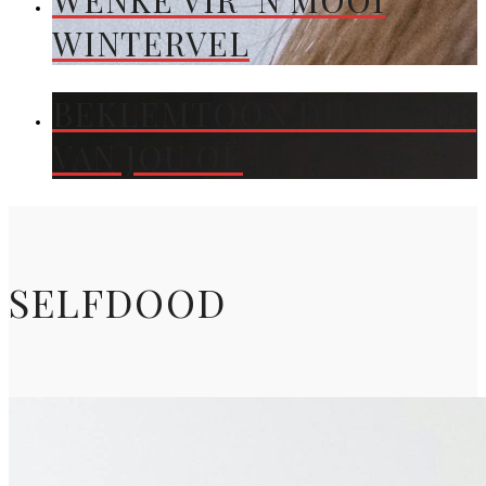
WENKE VIR ’N MOOI
WINTERVEL
BEKLEMTOON DIE KLEUR
VAN JOU OË
SELFDOOD