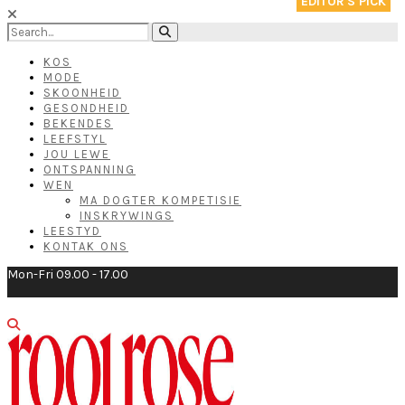
KOS
MODE
SKOONHEID
GESONDHEID
BEKENDES
LEEFSTYL
JOU LEWE
ONTSPANNING
WEN
MA DOGTER KOMPETISIE
INSKRYWINGS
LEESTYD
KONTAK ONS
Mon-Fri 09.00 - 17.00