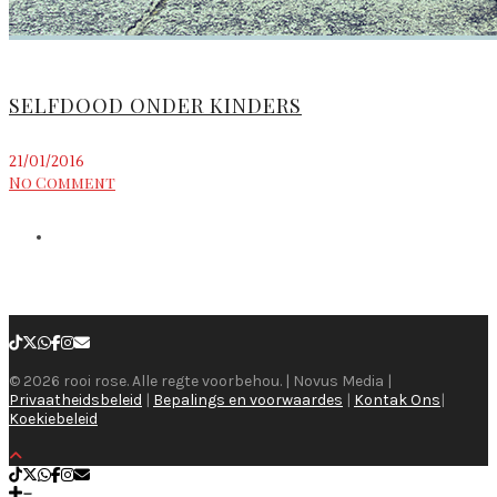
SELFDOOD ONDER KINDERS
21/01/2016
No Comment
© 2026 rooi rose. Alle regte voorbehou. | Novus Media |
Privaatheidsbeleid
|
Bepalings en voorwaardes
|
Kontak Ons
|
Koekiebeleid