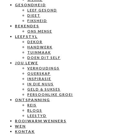
GESONDHEID
LEEF GESOND
DIEET
FIKSHEID
BEKENDES
ONS MENSE
LEEFSTYL
DEKOR
HANDWERK
TUINMAAK
DOEN DIT SELF
JOU LEWE
VERHOUDINGS
OUERSKAP
INSPIRASIE
IN DIE NUUS
GELD & SUKSES
PERSOONLIKE GROEI
ONTSPANNING
REIS
BLOGS
LEESTYD
ROOIWARM WENNERS
WEN
KONTAK