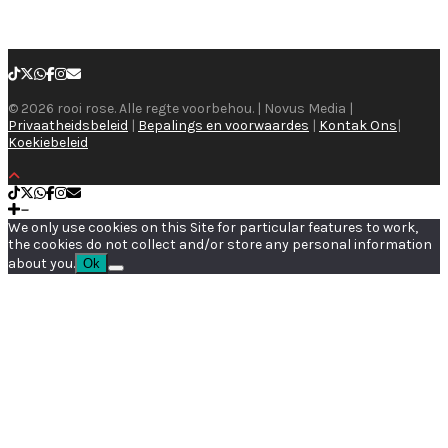
© 2026 rooi rose. Alle regte voorbehou. | Novus Media |
Privaatheidsbeleid
|
Bepalings en voorwaardes
|
Kontak Ons
|
Koekiebeleid
We only use cookies on this Site for particular features to work,
the cookies do not collect and/or store any personal information
about you.
Ok