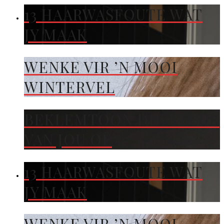
13 HAARWASFOUTE WAT
JY MAAK
WENKE VIR ’N MOOI
WINTERVEL
BEKLEMTOON DIE KLEUR
VAN JOU OË
13 HAARWASFOUTE WAT
JY MAAK