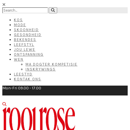
KOS
MODE
SKOONHEID
GESONDHEID
BEKENDES
LEEFSTYL
JOU LEWE
ONTSPANNING
WEN
MA DOGTER KOMPETISIE
INSKRYWINGS
LEESTYD
KONTAK ONS
Mon-Fri 09.00 - 17.00