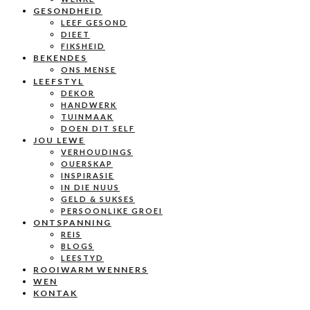
GESONDHEID
LEEF GESOND
DIEET
FIKSHEID
BEKENDES
ONS MENSE
LEEFSTYL
DEKOR
HANDWERK
TUINMAAK
DOEN DIT SELF
JOU LEWE
VERHOUDINGS
OUERSKAP
INSPIRASIE
IN DIE NUUS
GELD & SUKSES
PERSOONLIKE GROEI
ONTSPANNING
REIS
BLOGS
LEESTYD
ROOIWARM WENNERS
WEN
KONTAK