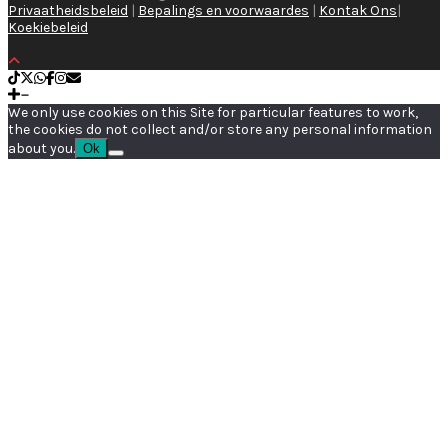
Privaatheidsbeleid
|
Bepalings en voorwaardes
|
Kontak Ons
|
Koekiebeleid
We only use cookies on this Site for particular features to work,
the cookies do not collect and/or store any personal information
about you.
Ok