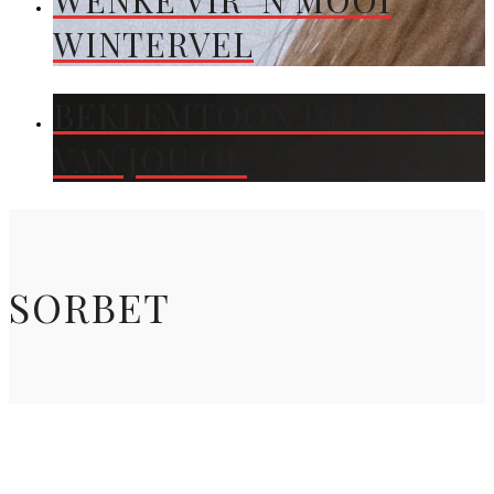
WENKE VIR ’N MOOI
WINTERVEL
BEKLEMTOON DIE KLEUR
VAN JOU OË
SORBET