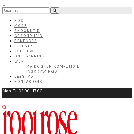
KOS
MODE
SKOONHEID
GESONDHEID
BEKENDES
LEEFSTYL
JOU LEWE
ONTSPANNING
WEN
MA DOGTER KOMPETISIE
INSKRYWINGS
LEESTYD
KONTAK ONS
Mon-Fri 09.00 - 17.00