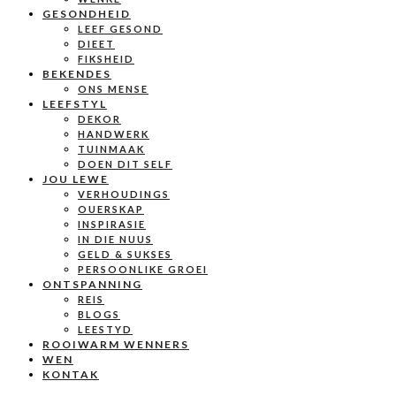
GESONDHEID
LEEF GESOND
DIEET
FIKSHEID
BEKENDES
ONS MENSE
LEEFSTYL
DEKOR
HANDWERK
TUINMAAK
DOEN DIT SELF
JOU LEWE
VERHOUDINGS
OUERSKAP
INSPIRASIE
IN DIE NUUS
GELD & SUKSES
PERSOONLIKE GROEI
ONTSPANNING
REIS
BLOGS
LEESTYD
ROOIWARM WENNERS
WEN
KONTAK