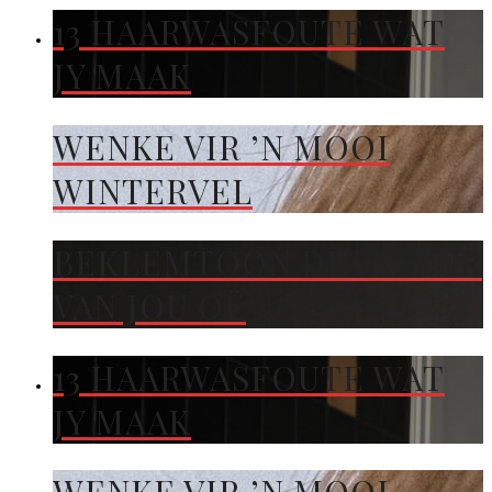
13 HAARWASFOUTE WAT
JY MAAK
WENKE VIR ’N MOOI
WINTERVEL
BEKLEMTOON DIE KLEUR
VAN JOU OË
13 HAARWASFOUTE WAT
JY MAAK