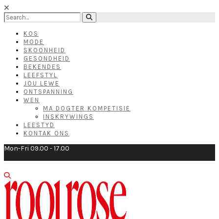
KOS
MODE
SKOONHEID
GESONDHEID
BEKENDES
LEEFSTYL
JOU LEWE
ONTSPANNING
WEN
MA DOGTER KOMPETISIE
INSKRYWINGS
LEESTYD
KONTAK ONS
Mon-Fri 09.00 - 17.00