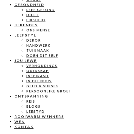
GESONDHEID
LEEF GESOND
DIEET
FIKSHEID
BEKENDES
ONS MENSE
LEEFSTYL
DEKOR
HANDWERK
TUINMAAK
DOEN DIT SELF
JOU LEWE
VERHOUDINGS
OUERSKAP
INSPIRASIE
IN DIE NUUS
GELD & SUKSES
PERSOONLIKE GROEI
ONTSPANNING
REIS
BLOGS
LEESTYD
ROOIWARM WENNERS
WEN
KONTAK