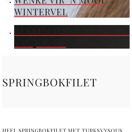
WENKE VIR ’N MOOI
WINTERVEL
BEKLEMTOON DIE KLEUR
VAN JOU OË
SPRINGBOKFILET
HEEL SPRINGBOKFILET MET TURKSVYSOUS