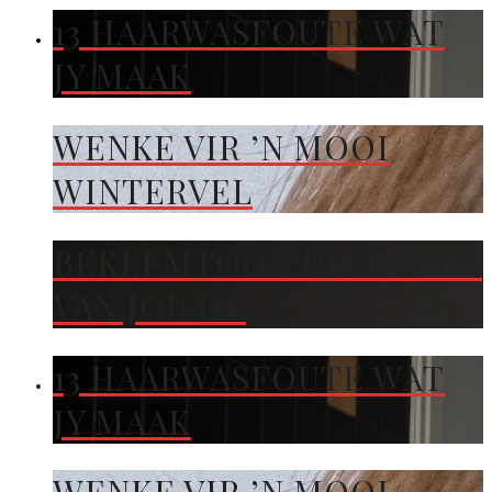
13 HAARWASFOUTE WAT
JY MAAK
WENKE VIR ’N MOOI
WINTERVEL
BEKLEMTOON DIE KLEUR
VAN JOU OË
13 HAARWASFOUTE WAT
JY MAAK