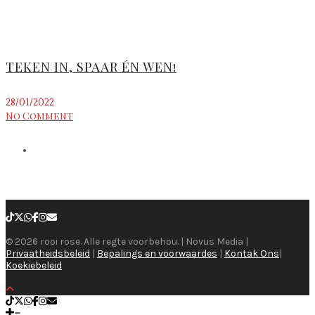
TEKEN IN, SPAAR ÉN WEN!
28/01/2022
No Comment
© 2026 rooi rose. Alle regte voorbehou. | Novus Media |
Privaatheidsbeleid
|
Bepalings en voorwaardes
|
Kontak Ons
|
Koekiebeleid