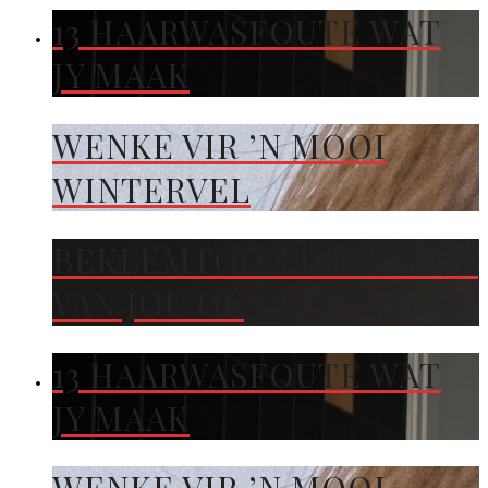
13 HAARWASFOUTE WAT
JY MAAK
WENKE VIR ’N MOOI
WINTERVEL
BEKLEMTOON DIE KLEUR
VAN JOU OË
13 HAARWASFOUTE WAT
JY MAAK