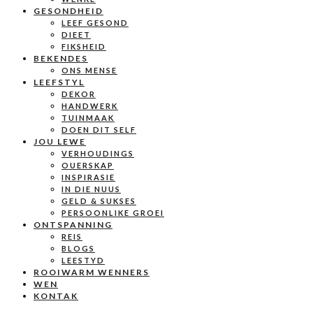
GESONDHEID
LEEF GESOND
DIEET
FIKSHEID
BEKENDES
ONS MENSE
LEEFSTYL
DEKOR
HANDWERK
TUINMAAK
DOEN DIT SELF
JOU LEWE
VERHOUDINGS
OUERSKAP
INSPIRASIE
IN DIE NUUS
GELD & SUKSES
PERSOONLIKE GROEI
ONTSPANNING
REIS
BLOGS
LEESTYD
ROOIWARM WENNERS
WEN
KONTAK