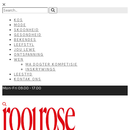
KOS
MODE
SKOONHEID
GESONDHEID
BEKENDES
LEEFSTYL
JOU LEWE
ONTSPANNING
WEN
MA DOGTER KOMPETISIE
INSKRYWINGS
LEESTYD
KONTAK ONS
Mon-Fri 09.00 - 17.00