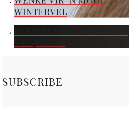
WENKE VIR ’N MOOI
WINTERVEL
BEKLEMTOON DIE KLEUR
VAN JOU OË
SUBSCRIBE