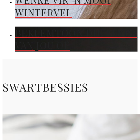
WENKE VIR ’N MOOI
WINTERVEL
BEKLEMTOON DIE KLEUR
VAN JOU OË
SWARTBESSIES