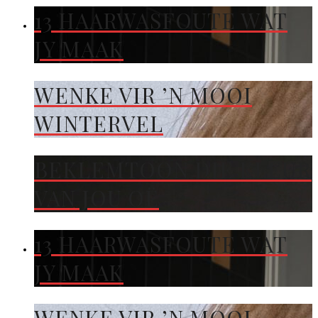
13 HAARWASFOUTE WAT
JY MAAK
WENKE VIR ’N MOOI
WINTERVEL
BEKLEMTOON DIE KLEUR
VAN JOU OË
13 HAARWASFOUTE WAT
JY MAAK