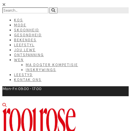
KOS
MODE
SKOONHEID
GESONDHEID
BEKENDES
LEEFSTYL
JOU LEWE
ONTSPANNING
WEN
MA DOGTER KOMPETISIE
INSKRYWINGS
LEESTYD
KONTAK ONS
Mon-Fri 09.00 - 17.00