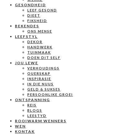
GESONDHEID
LEEF GESOND
DIEET
FIKSHEID
BEKENDES
ONS MENSE
LEEFSTYL
DEKOR
HANDWERK
TUINMAAK
DOEN DIT SELF
JOU LEWE
VERHOUDINGS
OUERSKAP
INSPIRASIE
IN DIE NUUS
GELD & SUKSES
PERSOONLIKE GROEI
ONTSPANNING
REIS
BLOGS
LEESTYD
ROOIWARM WENNERS
WEN
KONTAK