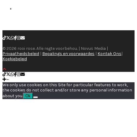
© 2026 rooi rose. Alle regte voorbehou. | Novus Media |
Privaatheidsbeleid
|
Bepalings en voorwaardes
|
Kontak Ons
|
Koekiebeleid
We only use cookies on this Site for particular features to work,
the cookies do not collect and/or store any personal information
about you.
Ok