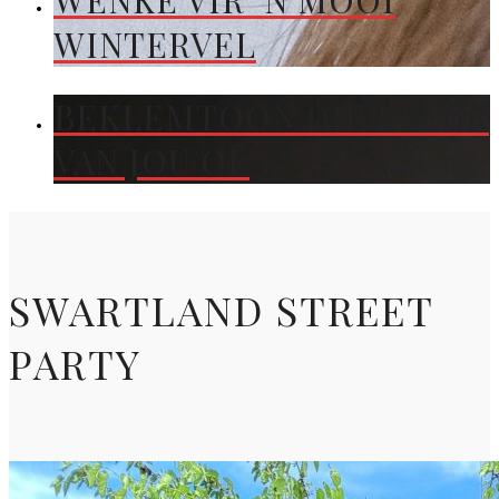
WENKE VIR ’N MOOI
WINTERVEL
BEKLEMTOON DIE KLEUR
VAN JOU OË
SWARTLAND STREET
PARTY