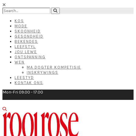
KOS
MODE
SKOONHEID
GESONDHEID
BEKENDES
LEEFSTYL
JOU LEWE
ONTSPANNING
WEN
MA DOGTER KOMPETISIE
INSKRYWINGS
LEESTYD
KONTAK ONS
Mon-Fri 09.00 - 17.00