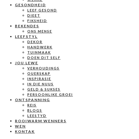
GESONDHEID
LEEF GESOND
DIEET
FIKSHEID
BEKENDES
ONS MENSE
LEEFSTYL
DEKOR
HANDWERK
TUINMAAK
DOEN DIT SELF
JOU LEWE
VERHOUDINGS
OUERSKAP
INSPIRASIE
IN DIE NUUS
GELD & SUKSES
PERSOONLIKE GROEI
ONTSPANNING
REIS
BLOGS
LEESTYD
ROOIWARM WENNERS
WEN
KONTAK