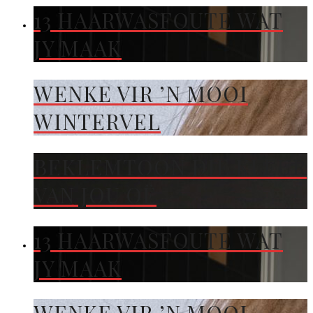
13 HAARWASFOUTE WAT
JY MAAK
WENKE VIR ’N MOOI
WINTERVEL
BEKLEMTOON DIE KLEUR
VAN JOU OË
13 HAARWASFOUTE WAT
JY MAAK