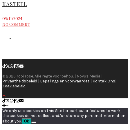
KASTEEL
05/11/2024
No Comment
© 2026 rooi rose. Alle regte voorbehou. | Novus Media |
Privaatheidsbeleid
|
Bepalings en voorwaardes
|
Kontak Ons
|
Koekiebeleid
We only use cookies on this Site for particular features to work,
the cookies do not collect and/or store any personal information
about you.
Ok