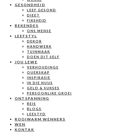
GESONDHEID
LEEF GESOND
DIEET
FIKSHEID
BEKENDES
ONS MENSE
LEEFSTYL
DEKOR
HANDWERK
TUINMAAK
DOEN DIT SELF
JOU LEWE
VERHOUDINGS
OUERSKAP
INSPIRASIE
IN DIE NUUS
GELD & SUKSES
PERSOONLIKE GROEI
ONTSPANNING
REIS
BLOGS
LEESTYD
ROOIWARM WENNERS
WEN
KONTAK