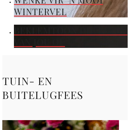
WENKE VIR ’N MOOI
WINTERVEL
BEKLEMTOON DIE KLEUR
VAN JOU OË
TUIN- EN
BUITELUGFEES