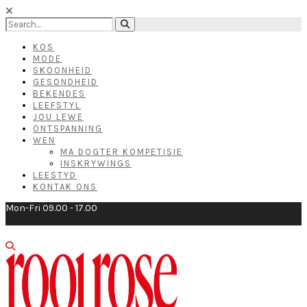
KOS
MODE
SKOONHEID
GESONDHEID
BEKENDES
LEEFSTYL
JOU LEWE
ONTSPANNING
WEN
MA DOGTER KOMPETISIE
INSKRYWINGS
LEESTYD
KONTAK ONS
Mon-Fri 09.00 - 17.00