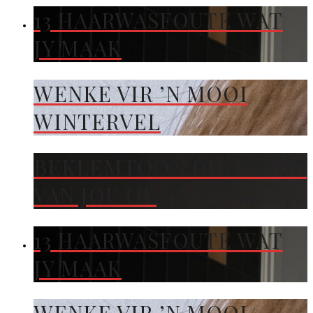
13 HAARWASFOUTE WAT
JY MAAK
WENKE VIR ’N MOOI
WINTERVEL
BEKLEMTOON DIE KLEUR
VAN JOU OË
13 HAARWASFOUTE WAT
JY MAAK