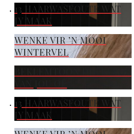
13 HAARWASFOUTE WAT
JY MAAK
WENKE VIR ’N MOOI
WINTERVEL
BEKLEMTOON DIE KLEUR
VAN JOU OË
13 HAARWASFOUTE WAT
JY MAAK