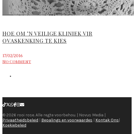
HOE OM ’N VEILIGE KLINIEK VIR
OVASKENKING TE KIES
17/02/2016
No Comment
© 2026 rooi rose. Alle regte voorbehou. | Novus Media |
Privaatheidsbeleid
|
Bepalings en voorwaardes
|
Kontak Ons
|
Koekiebeleid