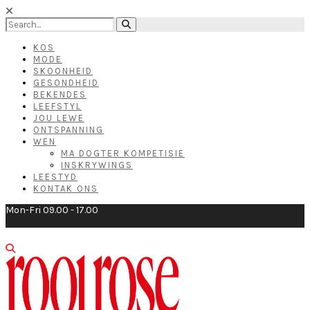
KOS
MODE
SKOONHEID
GESONDHEID
BEKENDES
LEEFSTYL
JOU LEWE
ONTSPANNING
WEN
MA DOGTER KOMPETISIE
INSKRYWINGS
LEESTYD
KONTAK ONS
Mon-Fri 09.00 - 17.00