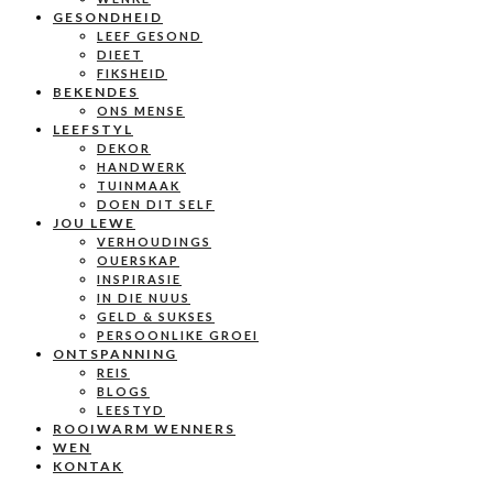
GESONDHEID
LEEF GESOND
DIEET
FIKSHEID
BEKENDES
ONS MENSE
LEEFSTYL
DEKOR
HANDWERK
TUINMAAK
DOEN DIT SELF
JOU LEWE
VERHOUDINGS
OUERSKAP
INSPIRASIE
IN DIE NUUS
GELD & SUKSES
PERSOONLIKE GROEI
ONTSPANNING
REIS
BLOGS
LEESTYD
ROOIWARM WENNERS
WEN
KONTAK